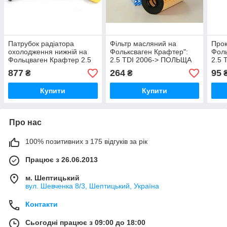
Патрубок радіатора
Фільтр масляний на
Прок
охолодження нижній на
Фольксваген Крафтер":
Фоль
Фольцваген Крафтер 2.5
2.5 TDI 2006-> ПОЛЬЩА
2.5 
TDI FEBI (Німеччина)
(Франція) L291
(Нім
877
264
95
₴
₴
100307
Купити
Купити
Про нас
100% позитивних з 175 відгуків за рік
Працює з 26.06.2013
м. Шептицький
вул. Шевченка 8/3, Шептицький, Україна
Контакти
Сьогодні працює з 09:00 до 18:00