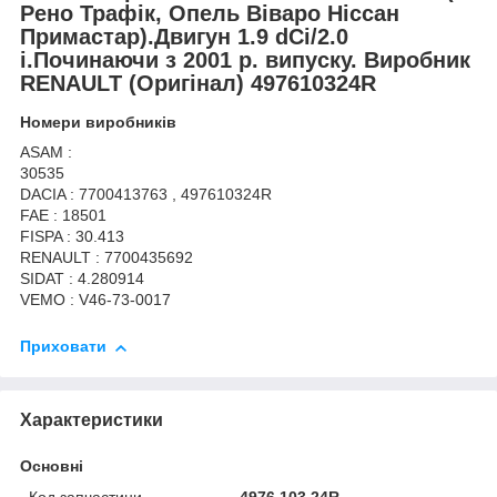
Рено Трафік, Опель Віваро Ніссан
Примастар).Двигун 1.9 dCi/2.0
i.Починаючи з 2001 р. випуску. Виробник
RENAULT (Оригінал) 497610324R
Номери виробників
ASAM :
30535
DACIA : 7700413763 , 497610324R
FAE : 18501
FISPA : 30.413
RENAULT : 7700435692
SIDAT : 4.280914
VEMO : V46-73-0017
Приховати
Характеристики
Основні
Код запчастини
4976 103 24R