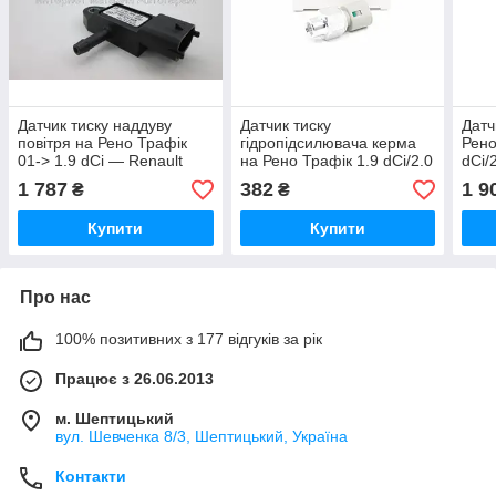
Датчик тиску наддуву
Датчик тиску
Датч
повітря на Рено Трафік
гідропідсилювача керма
Рено
01-> 1.9 dCi — Renault
на Рено Трафік 1.9 dCi/2.0
dCi/
(Оригінал) - 223657266R
i 01->AKUSAN (Туреччина)
(Ори
1 787
382
1 9
₴
₴
— LCC4101
Купити
Купити
Про нас
100% позитивних з 177 відгуків за рік
Працює з 26.06.2013
м. Шептицький
вул. Шевченка 8/3, Шептицький, Україна
Контакти