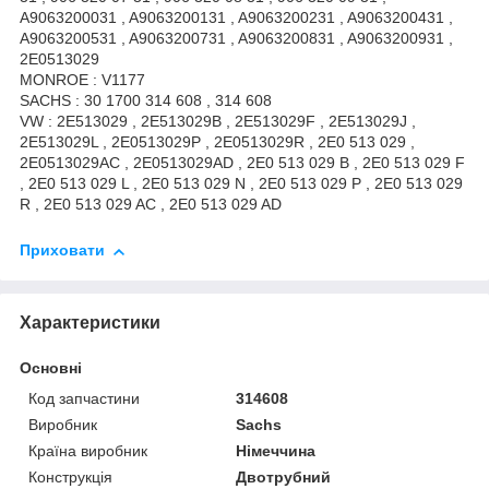
A9063200031 , A9063200131 , A9063200231 , A9063200431 ,
A9063200531 , A9063200731 , A9063200831 , A9063200931 ,
2E0513029
MONROE : V1177
SACHS : 30 1700 314 608 , 314 608
VW : 2E513029 , 2E513029B , 2E513029F , 2E513029J ,
2E513029L , 2E0513029P , 2E0513029R , 2E0 513 029 ,
2E0513029AC , 2E0513029AD , 2E0 513 029 B , 2E0 513 029 F
, 2E0 513 029 L , 2E0 513 029 N , 2E0 513 029 P , 2E0 513 029
R , 2E0 513 029 AC , 2E0 513 029 AD
Приховати
Характеристики
Основні
Код запчастини
314608
Виробник
Sachs
Країна виробник
Німеччина
Конструкція
Двотрубний