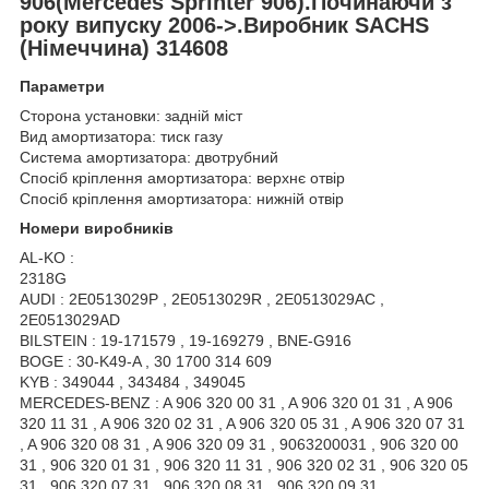
906(Mercedes Sprinter 906).Починаючи з
року випуску 2006->.Виробник SACHS
(Німеччина) 314608
Параметри
Сторона установки: задній міст
Вид амортизатора: тиск газу
Система амортизатора: двотрубний
Спосіб кріплення амортизатора: верхнє отвір
Спосіб кріплення амортизатора: нижній отвір
Номери виробників
AL-KO :
2318G
AUDI : 2E0513029P , 2E0513029R , 2E0513029AC ,
2E0513029AD
BILSTEIN : 19-171579 , 19-169279 , BNE-G916
BOGE : 30-K49-A , 30 1700 314 609
KYB : 349044 , 343484 , 349045
MERCEDES-BENZ : A 906 320 00 31 , A 906 320 01 31 , A 906
320 11 31 , A 906 320 02 31 , A 906 320 05 31 , A 906 320 07 31
, A 906 320 08 31 , A 906 320 09 31 , 9063200031 , 906 320 00
31 , 906 320 01 31 , 906 320 11 31 , 906 320 02 31 , 906 320 05
31 , 906 320 07 31 , 906 320 08 31 , 906 320 09 31 ,