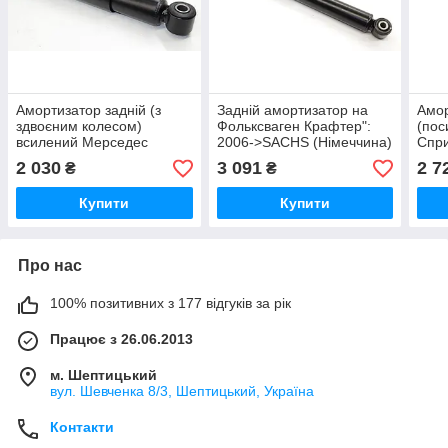
Амортизатор задній (з
Задній амортизатор на
Амор
здвоєним колесом)
Фольксваген Крафтер":
(пос
всилений Мерседес
2006->SACHS (Німеччина)
Спри
Спринтер 408-416 1995-
314608
2006
2 030
3 091
2 7
₴
₴
2006 KYB (Іспанія) 344409
318
Купити
Купити
Про нас
100% позитивних з 177 відгуків за рік
Працює з 26.06.2013
м. Шептицький
вул. Шевченка 8/3, Шептицький, Україна
Контакти