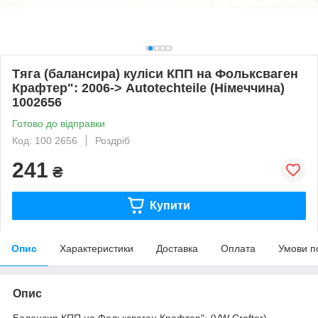
Тяга (балансира) куліси КПП на Фольксваген
Крафтер": 2006-> Autotechteile (Німеччина)
1002656
Готово до відправки
Код: 100 2656
Роздріб
241
₴
Купити
Опис
Характеристики
Доставка
Оплата
Умови п
Опис
Балансир КПП на Фольксваген Крафтер": (VW Crafter)