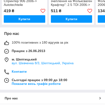
Спринтер 906 2006->
зчеплення на Фольксваген
Фоль
Autotechteile
Крафтер": 2.5 TDI 2006->
2006
(Німеччина)1002602
SACHS (Німеччина)
712
419
511
134
₴
₴
1863869012
Купити
Купити
Про нас
100% позитивних з 180 відгуків за рік
Працює з 26.06.2013
м. Шептицький
вул. Шевченка 8/3, Шептицький, Україна
Контакти
Сьогодні працює з 09:00 до 18:00
Показати весь графік роботи
Про нас