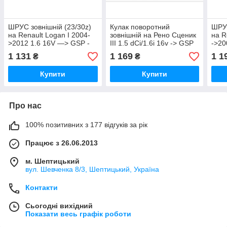
ШРУС зовнішній (23/30z)
Кулак поворотний
ШРУС
на Renault Logan I 2004-
зовнішній на Рено Сценик
на R
>2012 1.6 16V —> GSP -
III 1.5 dCi/1.6i 16v -> GSP
->20
899085
(cican) 850163
16V+
1 131
1 169
1 1
₴
₴
Denc
C12
Купити
Купити
Про нас
100% позитивних з 177 відгуків за рік
Працює з 26.06.2013
м. Шептицький
вул. Шевченка 8/3, Шептицький, Україна
Контакти
Сьогодні вихідний
Показати весь графік роботи