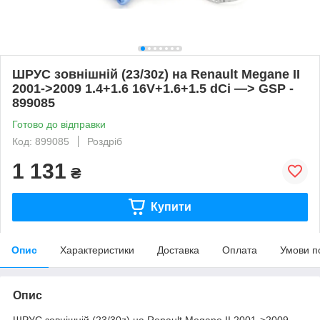
ШРУС зовнішній (23/30z) на Renault Megane II
2001->2009 1.4+1.6 16V+1.6+1.5 dCi —> GSP -
899085
Готово до відправки
Код: 899085
Роздріб
1 131
₴
Купити
Опис
Характеристики
Доставка
Оплата
Умови п
Опис
ШРУС зовнішній (23/30z) на Renault Megane II 2001->2009