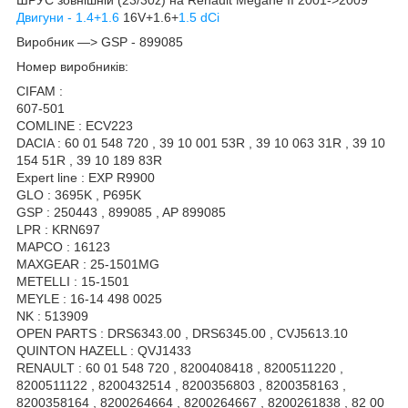
Двигуни - 1.4+1.6
16V+1.6+
1.5 dCi
Виробник —> GSP - 899085
Номер виробників:
CIFAM :
607-501
COMLINE : ECV223
DACIA : 60 01 548 720 , 39 10 001 53R , 39 10 063 31R , 39 10
154 51R , 39 10 189 83R
Expert line : EXP R9900
GLO : 3695K , P695K
GSP : 250443 , 899085 , AP 899085
LPR : KRN697
MAPCO : 16123
MAXGEAR : 25-1501MG
METELLI : 15-1501
MEYLE : 16-14 498 0025
NK : 513909
OPEN PARTS : DRS6343.00 , DRS6345.00 , CVJ5613.10
QUINTON HAZELL : QVJ1433
RENAULT : 60 01 548 720 , 8200408418 , 8200511220 ,
8200511122 , 8200432514 , 8200356803 , 8200358163 ,
8200358164 , 8200264664 , 8200264667 , 8200261838 , 82 00