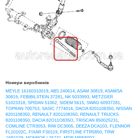
Номери виробників
MEYLE 16160310019
,
ABS 240614
,
ASAM 30819
,
ASAMSA
30819
,
FEBIBILSTEIN 37281
,
NK 5033993
,
METZGER
51023318
,
SPIDAN 51062
,
SIDEM 5615
,
SWAG 60937281
,
TOPRAN 700753
,
SASIC 7774016
,
DACIA 8201108350
,
NISSAN
8201108350
,
RENAULT 8201108350
,
RENAULT TRUCKS
8201108350
,
DACIA 82O11O835O
,
TRISCAN 850025231
,
COMLINE CTR3053
,
RIW DC3005
,
DEEZA DCA103
,
FLENNOR
FL10102C
,
FIXAR FS0119
,
FIRSTLINE FTR5850
,
TRW
JAR1079
,
MONROE L25231
,
MDR MRE8002
,