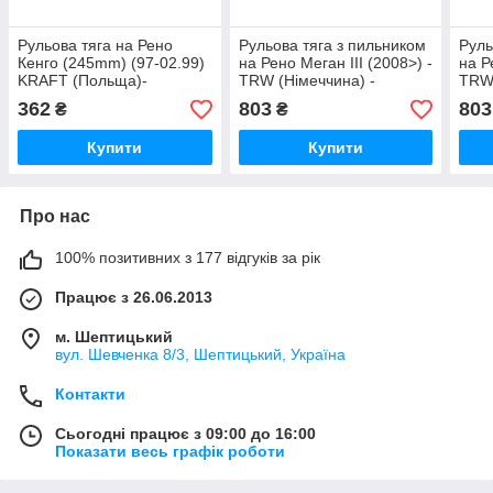
Рульова тяга на Рено
Рульова тяга з пильником
Руль
Кенго (245mm) (97-02.99)
на Рено Меган III (2008>) -
на Р
KRAFT (Польща)-
TRW (Німеччина) -
TRW 
4305150
JAR1030
JAR
362
803
803
₴
₴
Купити
Купити
Про нас
100% позитивних з 177 відгуків за рік
Працює з 26.06.2013
м. Шептицький
вул. Шевченка 8/3, Шептицький, Україна
Контакти
Сьогодні працює з 09:00 до 16:00
Показати весь графік роботи