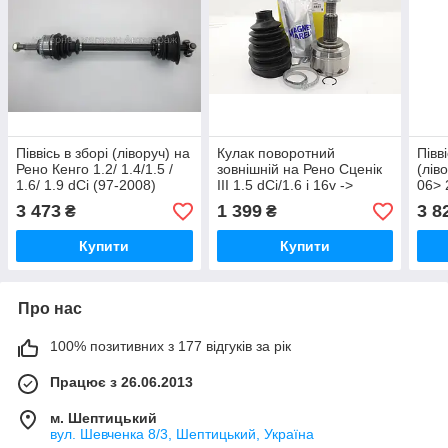
Піввісь в зборі (ліворуч) на
Кулак поворотний
Півв
Рено Кенго 1.2/ 1.4/1.5 /
зовнішній на Рено Сценік
(лів
1.6/ 1.9 dCi (97-2008)
III 1.5 dCi/1.6 i 16v ->
06> 
Expert line R9005A
MAGNETI MARELLI -
299
3 473
1 399
3 8
₴
₴
302015100250
Купити
Купити
Про нас
100% позитивних з 177 відгуків за рік
Працює з 26.06.2013
м. Шептицький
вул. Шевченка 8/3, Шептицький, Україна