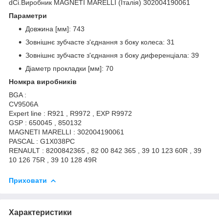
dCi.Виробник MAGNETI MARELLI (Італія) 302004190061
Параметри
Довжина [мм]: 743
Зовнішнє зубчасте з'єднання з боку колеса: 31
Зовнішнє зубчасте з'єднання з боку диференціала: 39
Діаметр прокладки [мм]: 70
Номкра виробників
BGA :
CV9506A
Expert line : R921 , R9972 , EXP R9972
GSP : 650045 , 850132
MAGNETI MARELLI : 302004190061
PASCAL : G1X038PC
RENAULT : 8200842365 , 82 00 842 365 , 39 10 123 60R , 39
10 126 75R , 39 10 128 49R
Приховати
Характеристики