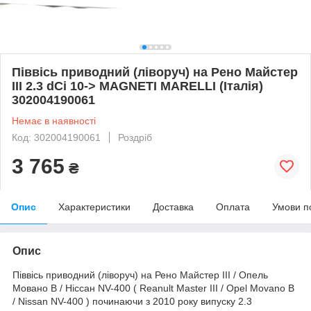
Піввісь приводний (ліворуч) на Рено Майстер
III 2.3 dCi 10-> MAGNETI MARELLI (Італія)
302004190061
Немає в наявності
Код: 302004190061
Роздріб
3 765
₴
Опис
Характеристики
Доставка
Оплата
Умови п
Опис
Піввісь приводний (ліворуч) на Рено Майстер III / Опель
Мовано B / Ніссан NV-400 ( Reanult Master III / Opel Movano B
/ Nissan NV-400 ) починаючи з 2010 року випуску 2.3