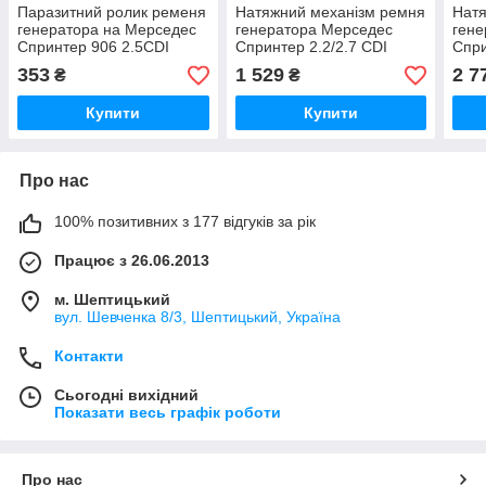
Паразитний ролик ременя
Натяжний механізм ремня
Натя
генератора на Мерседес
генератора Мерседес
гене
Спринтер 906 2.5CDI
Спринтер 2.2/2.7 CDI
Спри
(ОМ651) 2006 -> Caffaro
2000-2006 - INA
(ОМ6
353
1 529
2 7
₴
₴
(Польща) 500178
(Німеччина) 533001710
(Нім
Купити
Купити
Про нас
100% позитивних з 177 відгуків за рік
Працює з 26.06.2013
м. Шептицький
вул. Шевченка 8/3, Шептицький, Україна
Контакти
Сьогодні вихідний
Показати весь графік роботи
Про нас