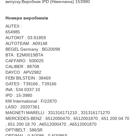
випуску.Виробник IPD (Німеччина) 153980
Номери виробників
AUTEX :
654985
AUTOKIT : 03.81859
AUTOTEAM : A09148
BEGEL Germany : BG20098
BTA : E2M0019BTA
CAFFARO : 500025
CALIBER : 88708
DAYCO : APV2982
FEBI BILSTEIN : 38469
GATES : T39166 , T39166
INA : 534 0337 10
IPD : 15-3980
KM International : FI22870
LASO : 20207361
MAGNETI MARELLI : 331316171210 , 331316171270
MERCEDES-BENZ : 6512000470 , 6512001870 , 651 200 04 70
, 651 200 18 70 , A6512000470 , A6512001870
OPTIBELT : 586SR
OPTIMAL : 0-N2086 , 0-N2086S