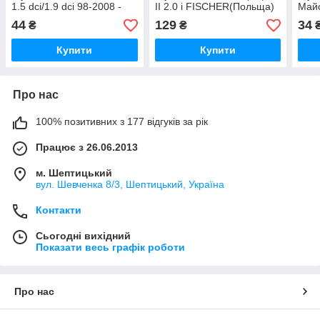
1.5 dci/1.9 dci 98-2008 -
II 2.0 i FISCHER(Польща)
Майс
SASIC (Франція) 4001464
934967
(Пол
44
129
34
₴
₴
Купити
Купити
Про нас
100% позитивних з 177 відгуків за рік
Працює з 26.06.2013
м. Шептицький
вул. Шевченка 8/3, Шептицький, Україна
Контакти
Сьогодні вихідний
Показати весь графік роботи
Про нас