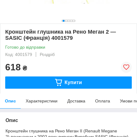
Кронштейн глушника на Рено Меган 2 —
SASIC (Франція) 4001579
Готово до відправки
Код: 4001579
Роздріб
618
₴
Купити
Опис
Характеристики
Доставка
Оплата
Умови п
Опис
Кронштейн глушника на Рено Меган II (Renault Megane
2),починаючи з 2002 року випуску.Виробник SASIC (Франція)