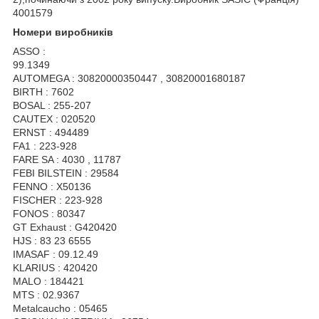
4001579
Номери виробників
ASSO :
99.1349
AUTOMEGA : 30820000350447 , 30820001680187
BIRTH : 7602
BOSAL : 255-207
CAUTEX : 020520
ERNST : 494489
FA1 : 223-928
FARE SA : 4030 , 11787
FEBI BILSTEIN : 29584
FENNO : X50136
FISCHER : 223-928
FONOS : 80347
GT Exhaust : G420420
HJS : 83 23 6555
IMASAF : 09.12.49
KLARIUS : 420420
MALO : 184421
MTS : 02.9367
Metalcaucho : 05465