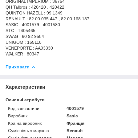
ORIGINAL IMPERIUM : 36754
QH Talbros : 420420 , 420422
QUINTON HAZELL : 99.1349
RENAULT : 82 00 035 447 , 82 00 168 187
SASIC : 4001579 , 4001580
STC : T405465
SWAG : 60 92 9584
UNIGOM : 165118
VENEPORTE : AA93330
WALKER : 80347
Приховати
Характеристики
Основні атрибути
Код запчастини
4001579
Виробник
Sasic
Країна виробник
Франція
Сумісність з маркою
Renault
Сумісність з моделлю
Megane