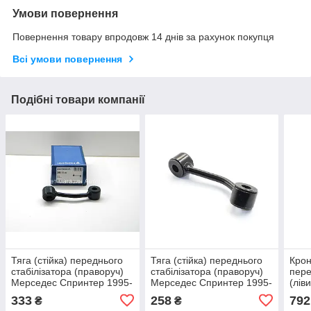
Умови повернення
Повернення товару впродовж 14 днів за рахунок покупця
Всі умови повернення
Подібні товари компанії
Тяга (стійка) переднього
Тяга (стійка) переднього
Крон
стабілізатора (праворуч)
стабілізатора (праворуч)
пере
Мерседес Спринтер 1995-
Мерседес Спринтер 1995-
(лів
2006 LEMFORDER
2006 т колодок гальмівних
Виро
333
258
792
₴
₴
(Німеччина) 2580101
передніх
RW 