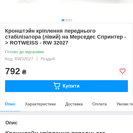
Кронштэйн кріплення переднього
стабілізатора (лівий) на Мерседес Спринтер -
> ROTWEISS - RW 32027
Готово до відправки
Код: RW32027
Роздріб
792
₴
Купити
Опис
Характеристики
Доставка
Оплата
Умови п
Опис