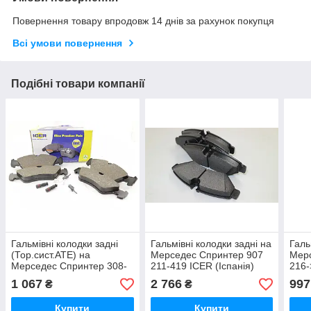
Повернення товару впродовж 14 днів за рахунок покупця
Всі умови повернення
Подібні товари компанії
Гальмівні колодки задні
Гальмівні колодки задні на
Галь
(Тор.сист.ATE) на
Мерседес Спринтер 907
Мерс
Мерседес Спринтер 308-
211-419 ICER (Іспанія)
216-
316 2002-2006-> ICER -
142350
141
1 067
2 766
997
₴
₴
141103
Купити
Купити