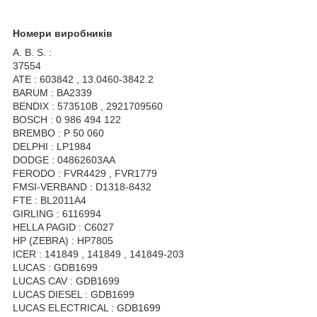
Номери виробників
A. B. S. :
37554
ATE : 603842 , 13.0460-3842.2
BARUM : BA2339
BENDIX : 573510B , 2921709560
BOSCH : 0 986 494 122
BREMBO : P 50 060
DELPHI : LP1984
DODGE : 04862603AA
FERODO : FVR4429 , FVR1779
FMSI-VERBAND : D1318-8432
FTE : BL2011A4
GIRLING : 6116994
HELLA PAGID : C6027
HP (ZEBRA) : HP7805
ICER : 141849 , 141849 , 141849-203
LUCAS : GDB1699
LUCAS CAV : GDB1699
LUCAS DIESEL : GDB1699
LUCAS ELECTRICAL : GDB1699