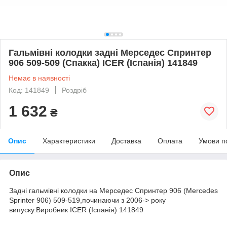
Гальмівні колодки задні Мерседес Спринтер
906 509-509 (Спакка) ICER (Іспанія) 141849
Немає в наявності
Код: 141849
Роздріб
1 632
₴
Опис
Характеристики
Доставка
Оплата
Умови п
Опис
Задні гальмівні колодки на Мерседес Спринтер 906 (Mercedes
Sprinter 906) 509-519,починаючи з 2006-> року
випуску.Виробник ICER (Іспанія) 141849