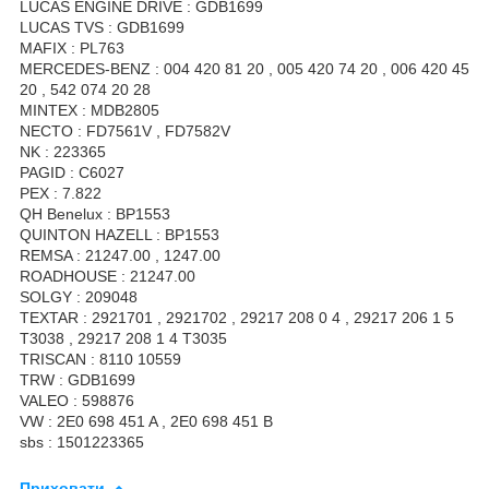
LUCAS ENGINE DRIVE : GDB1699
LUCAS TVS : GDB1699
MAFIX : PL763
MERCEDES-BENZ : 004 420 81 20 , 005 420 74 20 , 006 420 45
20 , 542 074 20 28
MINTEX : MDB2805
NECTO : FD7561V , FD7582V
NK : 223365
PAGID : C6027
PEX : 7.822
QH Benelux : BP1553
QUINTON HAZELL : BP1553
REMSA : 21247.00 , 1247.00
ROADHOUSE : 21247.00
SOLGY : 209048
TEXTAR : 2921701 , 2921702 , 29217 208 0 4 , 29217 206 1 5
T3038 , 29217 208 1 4 T3035
TRISCAN : 8110 10559
TRW : GDB1699
VALEO : 598876
VW : 2E0 698 451 A , 2E0 698 451 B
sbs : 1501223365
Приховати