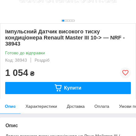
Імпульсний Датчик високого тиску
кондиціонера Renault Master III 10-> — NRF -
38943
Готово до відправки
Код: 38943
Роздріб
1 054
₴
Купити
Опис
Характеристики
Доставка
Оплата
Умови п
Опис
Датчик високого тиску кондиціонера на Рено Майстер III /