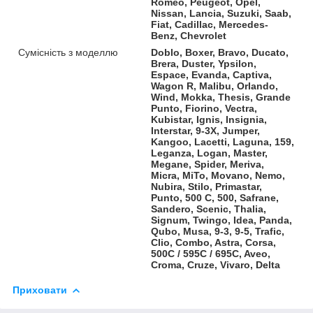
Romeo, Peugeot, Opel,
Nissan, Lancia, Suzuki, Saab,
Fiat, Cadillac, Mercedes-
Benz, Chevrolet
Сумісність з моделлю
Doblo, Boxer, Bravo, Ducato,
Brera, Duster, Ypsilon,
Espace, Evanda, Captiva,
Wagon R, Malibu, Orlando,
Wind, Mokka, Thesis, Grande
Punto, Fiorino, Vectra,
Kubistar, Ignis, Insignia,
Interstar, 9-3X, Jumper,
Kangoo, Lacetti, Laguna, 159,
Leganza, Logan, Master,
Megane, Spider, Meriva,
Micra, MiTo, Movano, Nemo,
Nubira, Stilo, Primastar,
Punto, 500 C, 500, Safrane,
Sandero, Scenic, Thalia,
Signum, Twingo, Idea, Panda,
Qubo, Musa, 9-3, 9-5, Trafic,
Clio, Combo, Astra, Corsa,
500C / 595C / 695C, Aveo,
Croma, Cruze, Vivaro, Delta
Приховати