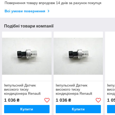
Повернення товару впродовж 14 днів за рахунок покупця
Всі умови повернення
Подібні товари компанії
Імпульсний Датчик
Імпульсний Датчик
Імпу
високого тиску
високого тиску
висо
кондиціонера Renault
кондиціонера Renault
конд
Master III 10-> —
Kangoo 97-> — Thermotec
Traf
1 036
1 036
1 0
₴
₴
Thermotec - KTT130005
- KTT130005
Купити
Купити