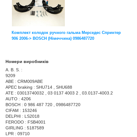
Комплект колодок ручного гальма Мерседес Спринтер
906 2006-> BOSCH (Німеччина) 0986487720
Номери виробників
A. B. S. :
9209
ABE : CRM009ABE
APEC braking : SHU714 , SHU688
ATE : 03013740032 , 03 0137 4003 2 , 03.0137-4003.2
AUTO : 4206
BOSCH : 0 986 487 720 , 0986487720
CIFAM : 153246
DELPHI : LS2018
FERODO : FSB4001
GIRLING : 5187589
LPR : 09710