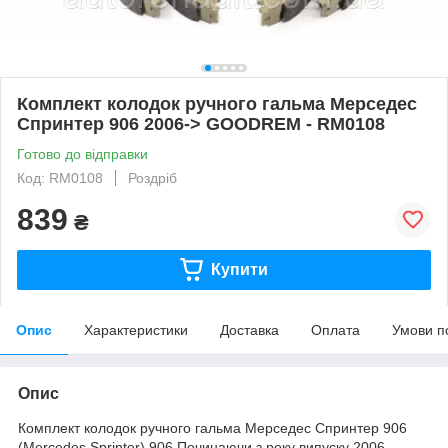
Комплект колодок ручного гальма Мерседес
Спринтер 906 2006-> GOODREM - RM0108
Готово до відправки
Код: RM0108
Роздріб
839
₴
Купити
Опис
Характеристики
Доставка
Оплата
Умови п
Опис
Комплект колодок ручного гальма Мерседес Спринтер 906
(Mercedes Sprinter
) 906.Починаючи з року випуску 2006-