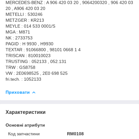
MERCEDES-BENZ : A 906 420 03 20 , 9064200320 , 906 420 03
20 , A906 420 03 20
METELLI : 530246
METZGER : KR213
MEYLE : 014 533 0001/S
MGA : M871
NK : 2733753
PAGID : H 9930 , H9930
TEXTAR : 91066800 , 98101 0668 1 4
TRISCAN : 810010023
TRUSTING : 052133 , 052.131
TRW : GS8758
VW : 2E0698525 , 2E0 698 525
fri.tech. : 1052133
Приховати
Характеристики
Основні атрибути
Код запчастини
RM0108