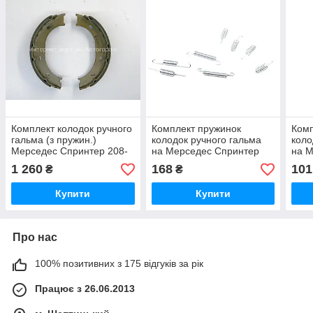
Комплект колодок ручного
Комплект пружинок
Комп
гальма (з пружин.)
колодок ручного гальма
коло
Мерседес Спринтер 208-
на Мерседес Спринтер
на 
316 95-06 т колодок
208-316 (Спарка) 95-06
906 
1 260
168
101
₴
₴
гальмівних передніх
QUICK BRAKE- QB0774
105
Купити
Купити
Про нас
100% позитивних з 175 відгуків за рік
Працює з 26.06.2013