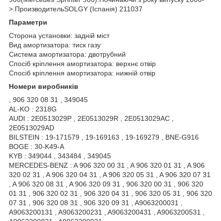
>.ПроизводительSOLGY (Іспанія) 211037
Параметри
Сторона установки: задній міст
Вид амортизатора: тиск газу
Система амортизатора: двотрубний
Спосіб кріплення амортизатора: верхнє отвір
Спосіб кріплення амортизатора: нижній отвір
Номери виробників
, 906 320 08 31 , 349045
AL-KO : 2318G
AUDI : 2E0513029P , 2E0513029R , 2E0513029AC ,
2E0513029AD
BILSTEIN : 19-171579 , 19-169163 , 19-169279 , BNE-G916
BOGE : 30-K49-A
KYB : 349044 , 343484 , 349045
MERCEDES-BENZ : A 906 320 00 31 , A 906 320 01 31 , A 906
320 02 31 , A 906 320 04 31 , A 906 320 05 31 , A 906 320 07 31
, A 906 320 08 31 , A 906 320 09 31 , 906 320 00 31 , 906 320
01 31 , 906 320 02 31 , 906 320 04 31 , 906 320 05 31 , 906 320
07 31 , 906 320 08 31 , 906 320 09 31 , A9063200031 ,
A9063200131 , A9063200231 , A9063200431 , A9063200531 ,