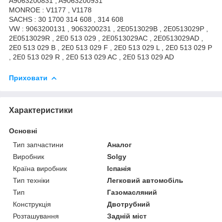
A9063200831 , A9063200931
MONROE : V1177 , V1178
SACHS : 30 1700 314 608 , 314 608
VW : 9063200131 , 9063200231 , 2E0513029B , 2E0513029P ,
2E0513029R , 2E0 513 029 , 2E0513029AC , 2E0513029AD ,
2E0 513 029 B , 2E0 513 029 F , 2E0 513 029 L , 2E0 513 029 P
, 2E0 513 029 R , 2E0 513 029 AC , 2E0 513 029 AD
Приховати
Характеристики
Основні
Тип запчастини
Аналог
Виробник
Solgy
Країна виробник
Іспанія
Тип техніки
Легковий автомобіль
Тип
Газомасляний
Конструкція
Двотрубний
Розташування
Задній міст