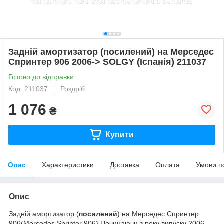
Задній амортизатор (посилений) на Мерседес
Спринтер 906 2006-> SOLGY (Іспанія) 211037
Готово до відправки
Код: 211037
Роздріб
1 076
₴
Купити
Опис
Характеристики
Доставка
Оплата
Умови п
Опис
Задній амортизатор (
посилений
) на Мерседес Спринтер
906(Mercedes Sprinter 906).Починаючи з року випуску 2006-