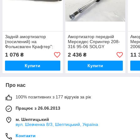
Задній амортизатор
Амортизатор передній
Амор
(посилений) на
Мерседес Спринтер 208-
Мер
Фольксваген Крафтер":
316 95-06 SOLGY
2006
2006-> SOLGY (Іспанія)
(Іспанія) 211001
(Ори
1 076
2 436
11 
₴
₴
211037
Купити
Купити
Про нас
100% позитивних з 177 відгуків за рік
Працює з 26.06.2013
м. Шептицький
вул. Шевченка 8/3, Шептицький, Україна
Контакти