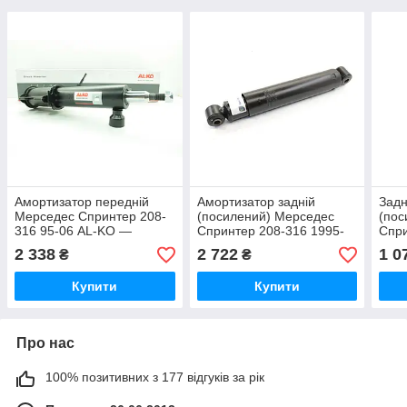
Амортизатор передній
Амортизатор задній
Задн
Мерседес Спринтер 208-
(посилений) Мерседес
(пос
316 95-06 AL-KO —
Спринтер 208-316 1995-
Спри
300910
2006 SACHS (Німеччина)
SOLG
2 338
2 722
1 0
₴
₴
318328
Купити
Купити
Про нас
100% позитивних з 177 відгуків за рік