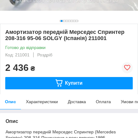
Амортизатор передній Мерседес Спринтер
208-316 95-06 SOLGY (Іспанія) 211001
Готово до відправки
Код: 211001
Роздріб
2 436
₴
Купити
Опис
Характеристики
Доставка
Оплата
Умови п
Опис
Амортизатор передній Мерседес Спринтер
(Mercedes
Sprinter
) 208-316.Починаючи з року випуску 1995-