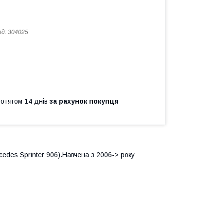
од:
304025
ротягом 14 днів
за рахунок покупця
edes Sprinter 906).Навчена з 2006-> року