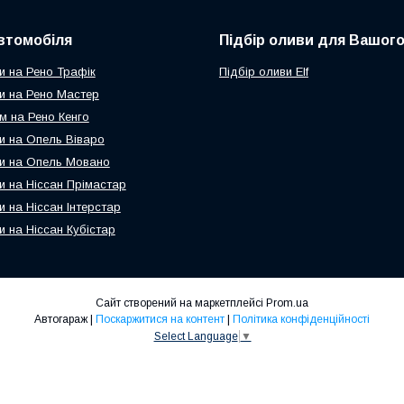
втомобіля
Підбір оливи для Вашого
и на Рено Трафік
Підбір оливи Elf
и на Рено Мастер
м на Рено Кенго
и на Опель Віваро
и на Опель Мовано
и на Ніссан Прімастар
и на Ніссан Інтерстар
и на Ніссан Кубістар
Сайт створений на маркетплейсі
Prom.ua
Автогараж |
Поскаржитися на контент
|
Політика конфіденційності
Select Language
▼