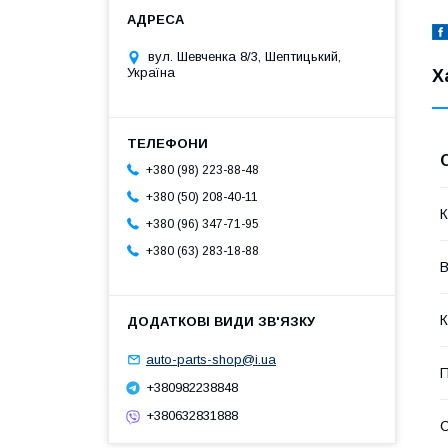
вул. Шевченка 8/3, Шептицький,
Україна
Х
+380 (98) 223-88-48
+380 (50) 208-40-11
К
+380 (96) 347-71-95
+380 (63) 283-18-88
В
К
auto-parts-shop@i.ua
П
+380982238848
+380632831888
С