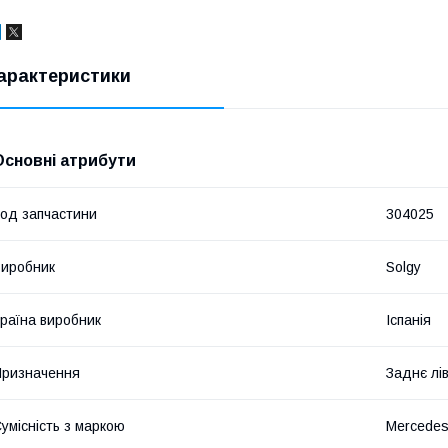
арактеристики
Основні атрибути
од запчастини
304025
иробник
Solgy
раїна виробник
Іспанія
ризначення
Заднє лі
умісність з маркою
Mercede