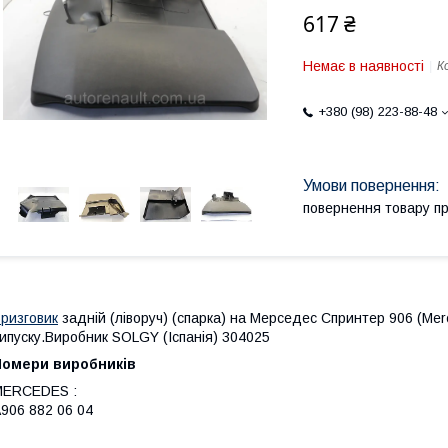
617 ₴
Немає в наявності
К
+380 (98) 223-88-48
повернення товару п
ризговик
задній (ліворуч) (спарка) на Мерседес Спринтер 906 (Merc
ипуску.Виробник SOLGY (Іспанія) 304025
Номери виробників
MERCEDES :
906 882 06 04