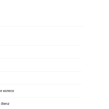
ве колесо
s-Benz