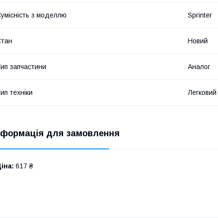
умісність з моделлю
Sprinter
Стан
Новий
ип запчастини
Аналог
ип техніки
Легковий
нформація для замовлення
іна:
617 ₴