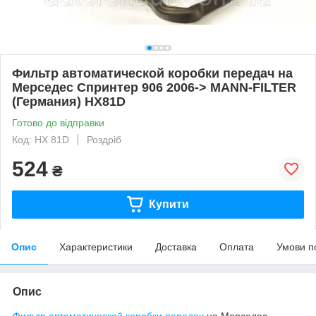
Фильтр автоматической коробки передач на
Мерседес Спринтер 906 2006-> MANN-FILTER
(Германия) HX81D
Готово до відправки
Код: HX 81D
Роздріб
524
₴
Купити
Опис
Характеристики
Доставка
Оплата
Умови п
Опис
Фильтр автоматической коробки передач
на Мерседес