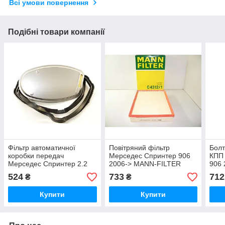
Всі умови повернення
Подібні товари компанії
Фільтр автоматичної
Повітряний фільтр
Болт
коробки передач
Мерседес Спринтер 906
КПП
Мерседес Спринтер 2.2
2006-> MANN-FILTER
906 
CDI+2.7 CDI MANN-
(Німеччина) C4312/1
(Нім
524
733
712
₴
₴
FILTER (Німеччина)
HX81D
Купити
Купити