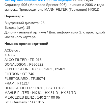
Спринтер 906 (Mercedes Sprinter 906),начиная с 2006-> года
выпуска.Производитель MANN-FILTER (Германия) HX81D
Параметры
Внутренний диаметр: 28
Высота [мм]: 18
Дополнительный артикул / Доп. информация 2: с прокладкой
масляного картера
Номера производителей
ACDelco :
X 4332 E
ALCO FILTER : TR-013
DONALDSON : P550822
FEBI BILSTEIN : 10098 , 9463 , 09463
FILTRON : OT 740
FLEETGUARD : TF15074
FRAM : FT1214
HENGST FILTER : E87H , E87H D153
MAHLE FILTER : HX 81 , HX 81 D , HX 81/1D
MERCEDES-BENZ : 140 277 00 95
SCT Germany : SG 1015