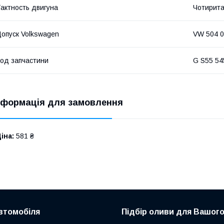
актность двигуна
Чотирита
опуск Volkswagen
VW 504 
од запчастини
G S55 54
нформація для замовлення
іна:
581 ₴
втомобіля
Підбір оливи для Вашого