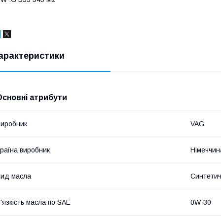
арактеристики
Основні атрибути
иробник
VAG
раїна виробник
Німеччин
ид масла
Синтети
'язкість масла по SAE
0W-30