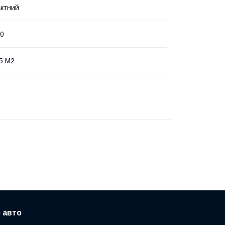
ктний
00
5 M2
 авто