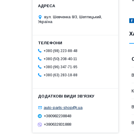
вул. Шевченка 8/3, Шептицький,
Україна
Х
+380 (98) 223-88-48
+380 (50) 208-40-11
+380 (96) 347-71-95
В
+380 (63) 283-18-88
К
В
auto-parts-shop@i.ua
+380982238848
В
+380632831888