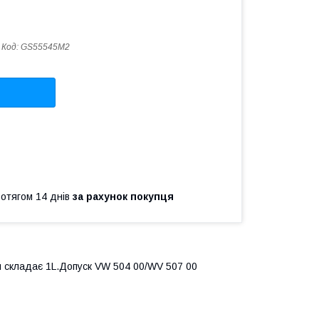
Код:
GS55545M2
ротягом 14 днів
за рахунок покупця
єм складає 1L.Допуск VW 504 00/WV 507 00