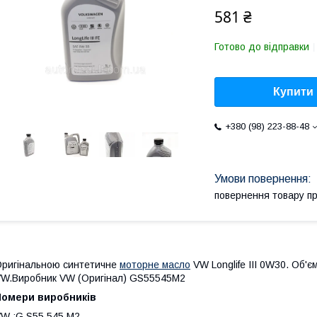
581 ₴
Готово до відправки
Купити
+380 (98) 223-88-48
повернення товару п
ригінальною синтетичне
моторне масло
VW Longlife III 0W30. Об'
W.Виробник VW (Оригінал) GS55545M2
Номери виробників
W :G S55 545 M2