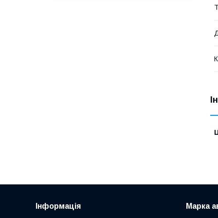
Т
Д
К
І
Ц
Інформація
Марка а