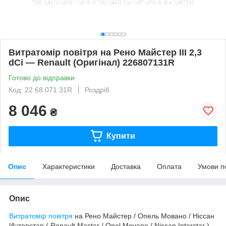
Витратомір повітря на Рено Майстер III 2,3
dСi — Renault (Оригінал) 226807131R
Готово до відправки
Код: 22 68 071 31R
Роздріб
8 046
₴
Купити
Опис
Характеристики
Доставка
Оплата
Умови п
Опис
Витратомір повітря
на Рено Майстер / Опель Мовано / Ніссан
Интерстар ( Renault Master / Opel Movano / Nissan Interstar )