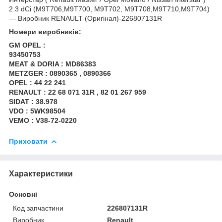
2.3 dCi (M9T706,M9T700, M9T702, M9T708,M9T710,M9T704)
— Виробник RENAULT (Оригінал)-226807131R
Номери виробників:
GM OPEL :
93450753
MEAT & DORIA : MD86383
METZGER : 0890365 , 0890366
OPEL : 44 22 241
RENAULT : 22 68 071 31R , 82 01 267 959
SIDAT : 38.978
VDO : 5WK98504
VEMO : V38-72-0220
Приховати
Характеристики
Основні
Код запчастини
226807131R
Виробник
Renault