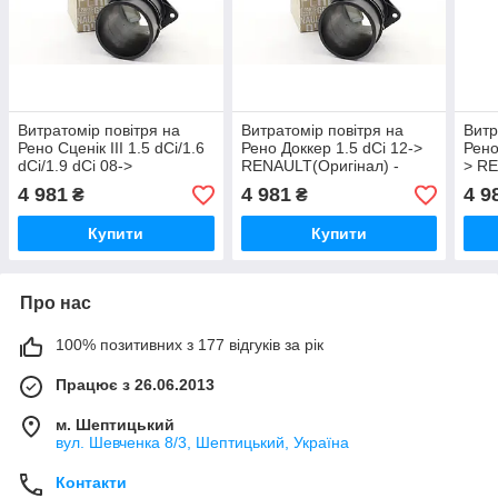
Витратомір повітря на
Витратомір повітря на
Витр
Рено Сценік III 1.5 dCi/1.6
Рено Доккер 1.5 dCi 12->
Рено
dCi/1.9 dCi 08->
RENAULT(Оригінал) -
> RE
RENAULT(Оригінал) -
8200682558
820
4 981
4 981
4 9
₴
₴
8200682558
Купити
Купити
Про нас
100% позитивних з 177 відгуків за рік
Працює з 26.06.2013
м. Шептицький
вул. Шевченка 8/3, Шептицький, Україна
Контакти