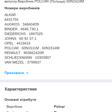
випуску.Виробник POLCAR (Польща) 60N1524M
Номери виробників
ALKAR :
6431755
AUGROS : 346604D9
BINDER : 4646,730,1
DIEDERICHS : 1887025
JOHNS : 60 92 37-1
OPEL : 4419416
POLCAR : 60N1511M , 60N1514M
RENAULT : 963662420R
SCHLIECKMANN : 10303907
VAN WEZEL : 3799837
Приховати
Характеристики
Основні атрибути
Виробник
Polcar