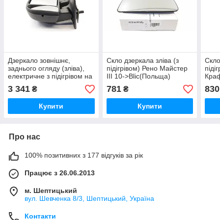
Дзеркало зовнішнє,
Скло дзеркала зліва (з
Скло
заднього огляду (зліва),
підігрівом) Рено Майстер
піді
електричне з підігрівом на
III 10->Blic(Польща)
Краф
Рено Майстер II 2000> -
610204053367P
POL
3 341
781
830
₴
₴
Blic- 5402049225
506
Купити
Купити
Про нас
100% позитивних з 177 відгуків за рік
Працює з 26.06.2013
м. Шептицький
вул. Шевченка 8/3, Шептицький, Україна
Контакти