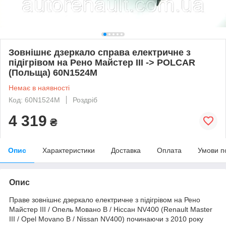
Зовнішнє дзеркало справа електричне з
підігрівом на Рено Майстер III -> POLCAR
(Польща) 60N1524M
Немає в наявності
Код: 60N1524M
Роздріб
4 319
₴
Опис
Характеристики
Доставка
Оплата
Умови п
Опис
Праве зовнішнє дзеркало електричне з підігрівом на Рено
Майстер III / Опель Мовано B / Ніссан NV400 (Renault Master
III / Opel Movano B / Nissan NV400) починаючи з 2010 року