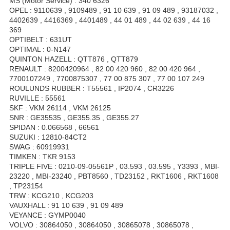
MS (Motor Service) : 340 6326
OPEL : 9110639 , 9109489 , 91 10 639 , 91 09 489 , 93187032 ,
4402639 , 4416369 , 4401489 , 44 01 489 , 44 02 639 , 44 16
369
OPTIBELT : 631UT
OPTIMAL : 0-N147
QUINTON HAZELL : QTT876 , QTT879
RENAULT : 8200420964 , 82 00 420 960 , 82 00 420 964 ,
7700107249 , 7700875307 , 77 00 875 307 , 77 00 107 249
ROULUNDS RUBBER : T55561 , IP2074 , CR3226
RUVILLE : 55561
SKF : VKM 26114 , VKM 26125
SNR : GE35535 , GE355.35 , GE355.27
SPIDAN : 0.066568 , 66561
SUZUKI : 12810-84CT2
SWAG : 60919931
TIMKEN : TKR 9153
TRIPLE FIVE : 0210-09-05561P , 03.593 , 03.595 , Y3393 , MBI-
23220 , MBI-23240 , PBT8560 , TD23152 , RKT1606 , RKT1608
, TP23154
TRW : KCG210 , KCG203
VAUXHALL : 91 10 639 , 91 09 489
VEYANCE : GYMP0040
VOLVO : 30864050 , 30864050 , 30865078 , 30865078 ,