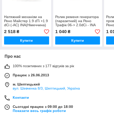
Натяжний механізм на
Ролик ременя генератора
Роли
Рено Майстер 1.9 dTi +1.9
(паразитний) на Рено
пров
dCi (-AC) INA(Німеччина)
Трафік 06-> 2.0dCi - INA
Рено
534024010
(Німеччина) 532053410
INA 
2 518
1 040
1 0
₴
₴
532
Купити
Купити
Про нас
100% позитивних з 177 відгуків за рік
Працює з 26.06.2013
м. Шептицький
вул. Шевченка 8/3, Шептицький, Україна
Контакти
Сьогодні працює з 09:00 до 18:00
Показати весь графік роботи