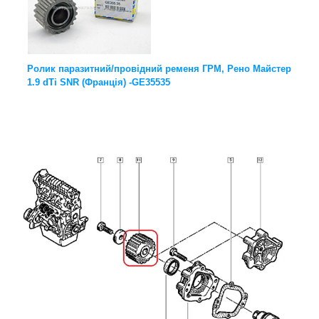
Ролик паразитний/провідний ременя ГРМ, Рено Майстер
1.9 dTi SNR (Франція) -GE35535