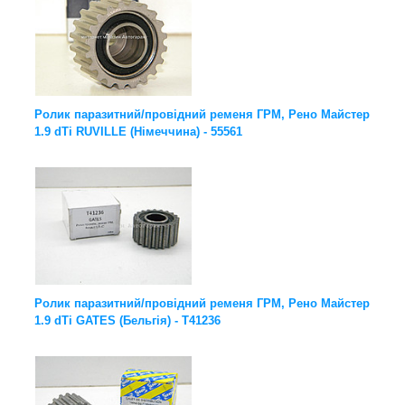
Ролик паразитний/провідний ременя ГРМ, Рено Майстер
1.9 dTi RUVILLE (Німеччина) - 55561
Ролик паразитний/провідний ременя ГРМ, Рено Майстер
1.9 dTi GATES (Бельгія) - T41236