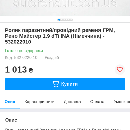
Ролик паразитний/провідний ременя ГРМ,
Рено Майстер 1.9 dTi INA (Німеччина) -
532022010
Готово до відправки
Код: 532 0220 10
Роздріб
1 013
₴
Купити
Опис
Характеристики
Доставка
Оплата
Умови п
Опис
Ролик паразитний/провідний ременя ГРМ на Рено Майстер /