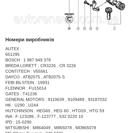
Номери виробників
AUTEX :
651295
BOSCH : 1 987 949 378
BREDA LORETT : CR3226 , CR 3226
CONTITECH : V55561
DAYCO : ATB2075 , ATB2075-S
FEBI BILSTEIN : 19931
FLENNOR : FU15014
GATES : T41236
GENERAL MOTORS : 9110639 , 9109489 , 93187032
HK : U290 , U244
HUTCHINSON : HEG60 , HEG 60 , HTG59 , HTG 59
INA : F-123286 , F-123777 , 532 0220 10
IPD : 15-0290
MITSUBISHI : M864049 , M865078 , MD865078