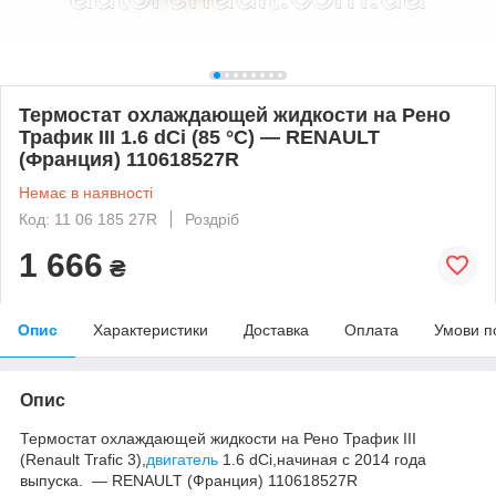
Термостат охлаждающей жидкости на Рено
Трафик III 1.6 dCi (85 °C) — RENAULT
(Франция) 110618527R
Немає в наявності
Код: 11 06 185 27R
Роздріб
1 666
₴
Опис
Характеристики
Доставка
Оплата
Умови п
Опис
Термостат охлаждающей жидкости на Рено Трафик III
(Renault Trafic 3),
двигатель
1.6 dCi,начиная с 2014 года
выпуска. — RENAULT (Франция) 110618527R