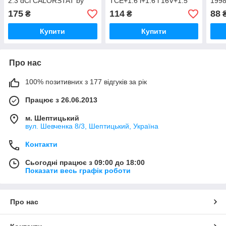
2.3 dCi CALORSTAT by
TCE+1.6 i+1.6 i 16V+1.5
199
Vernet RC0016
dCi 2008-> Metalcaucho
(Нім
175
114
88
₴
₴
MC3563
Купити
Купити
Про нас
100% позитивних з 177 відгуків за рік
Працює з 26.06.2013
м. Шептицький
вул. Шевченка 8/3, Шептицький, Україна
Контакти
Сьогодні працює з 09:00 до 18:00
Показати весь графік роботи
Про нас