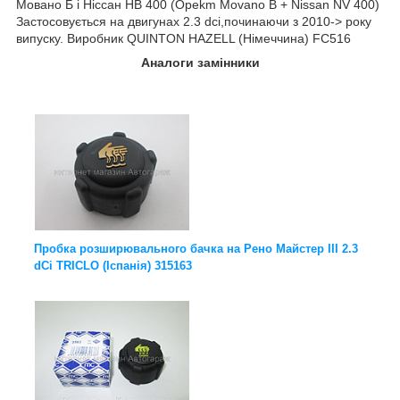
Мовано Б і Ніссан НВ 400 (Opekm Movano B + Nissan NV 400)
Застосовується на двигунах 2.3 dci,починаючи з 2010-> року
випуску. Виробник QUINTON HAZELL (Німеччина) FC516
Аналоги замінники
Пробка розширювального бачка на Рено Майстер III 2.3
dCi TRICLO (Іспанія) 315163