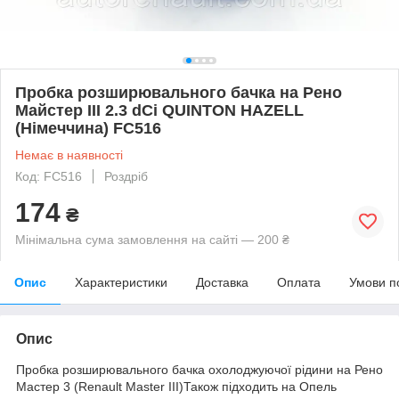
Пробка розширювального бачка на Рено
Майстер III 2.3 dCi QUINTON HAZELL
(Німеччина) FC516
Немає в наявності
Код: FC516
Роздріб
174
₴
Мінімальна сума замовлення на сайті — 200 ₴
Опис
Характеристики
Доставка
Оплата
Умови п
Опис
Пробка розширювального бачка охолоджуючої рідини на Рено
Мастер 3 (Renault Master III)Також підходить на Опель