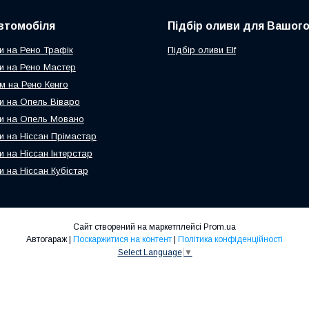
втомобіля
Підбір оливи для Вашого
и на Рено Трафік
Підбір оливи Elf
и на Рено Мастер
м на Рено Кенго
и на Опель Віваро
и на Опель Мовано
и на Ніссан Прімастар
и на Ніссан Інтерстар
и на Ніссан Кубістар
Сайт створений на маркетплейсі
Prom.ua
Автогараж |
Поскаржитися на контент
|
Політика конфіденційності
Select Language
▼