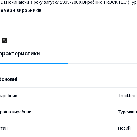
DI.Починаючи з року випуску 1995-2000.Виробник TRUCKTEC (Тур
Номери виробників
арактеристики
Основні
иробник
Trucktec
раїна виробник
Туреччи
Стан
Новий