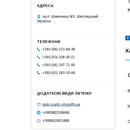
T
вул. Шевченка 8/3, Шептицький,
Україна
+380 (98) 223-88-48
Х
+380 (50) 208-40-11
+380 (96) 347-71-95
+380 (63) 283-18-88
В
auto-parts-shop@i.ua
К
+380982238848
+380632831888