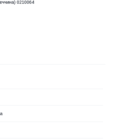
еччина) 0210064
на