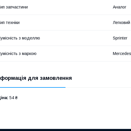
ип запчастини
Аналог
ип техніки
Легковий
умісність з моделлю
Sprinter
умісність з маркою
Mercede
нформація для замовлення
іна:
54 ₴