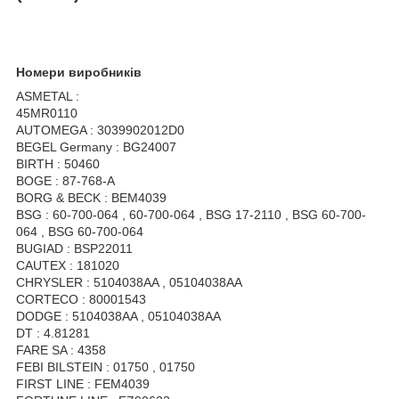
Номери виробників
ASMETAL :
45MR0110
AUTOMEGA : 3039902012D0
BEGEL Germany : BG24007
BIRTH : 50460
BOGE : 87-768-A
BORG & BECK : BEM4039
BSG : 60-700-064 , 60-700-064 , BSG 17-2110 , BSG 60-700-
064 , BSG 60-700-064
BUGIAD : BSP22011
CAUTEX : 181020
CHRYSLER : 5104038AA , 05104038AA
CORTECO : 80001543
DODGE : 5104038AA , 05104038AA
DT : 4.81281
FARE SA : 4358
FEBI BILSTEIN : 01750 , 01750
FIRST LINE : FEM4039