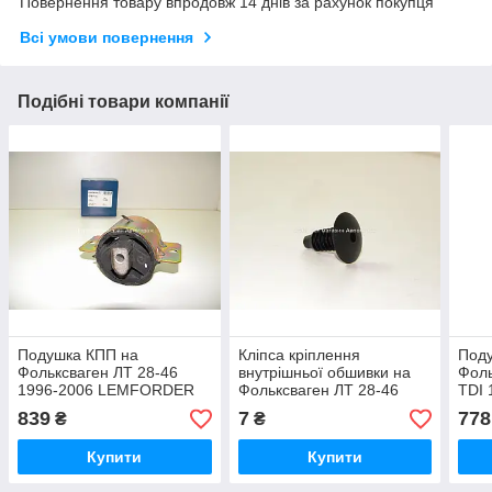
Повернення товару впродовж 14 днів за рахунок покупця
Всі умови повернення
Подібні товари компанії
Подушка КПП на
Кліпса кріплення
Поду
Фольксваген ЛТ 28-46
внутрішньої обшивки на
Фоль
1996-2006 LEMFORDER
Фольксваген ЛТ 28-46
TDI
(Германия) 2275601
1996-2006 ROMIX -
(Ісп
839
7
778
₴
₴
A12301
Купити
Купити