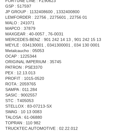
FORTUNE LINE : FZ90623
GSP : 517597
JP GROUP : 1132408600 , 1332400800
LEMFORDER : 22756 , 2275601 , 22756 01
MALO : 241071
MAPCO : 37879
MAXGEAR : 40-0057 , 76-0031
MERCEDES-BENZ : 901 242 14 13 , 901 242 15 13
MEYLE : 034130001 , 0341300001 , 034 130 0001
Metalcaucho : 05053
OCAP : 1225344
ORIGINAL IMPERIUM : 35745
PATRON : PSE3370
PEX : 12.13.013
PROFIT : 1015-0520
ROTA : 2059765
SAMPA : 011.284
SASIC : 9002557
STC : T405053
STELLOX : 83-07213-SX
SWAG : 10 13 0083
TALOSA : 61-06880
TOPRAN : 110 982
TRUCKTEC AUTOMOTIVE : 02.22.012