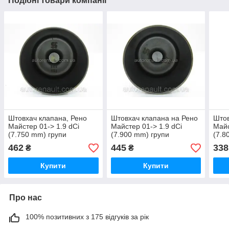
Подібні товари компанії
Штовхач клапана, Рено
Штовхач клапана на Рено
Штов
Майстер 01-> 1.9 dCi
Майстер 01-> 1.9 dCi
Майс
(7.750 mm) групи
(7.900 mm) групи
(7.8
kolbenschmidt (Німеччина)
kolbenschmidt (Німеччина)
(Вел
462
445
338
₴
₴
- 50007544
- 50 007 547
HL7
Купити
Купити
Про нас
100% позитивних з 175 відгуків за рік