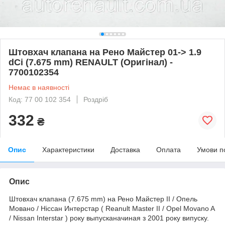
Штовхач клапана на Рено Майстер 01-> 1.9
dCi (7.675 mm) RENAULT (Оригінал) -
7700102354
Немає в наявності
Код: 77 00 102 354
Роздріб
332
₴
Опис
Характеристики
Доставка
Оплата
Умови п
Опис
Штовхач клапана (7.675 mm) на Рено Майстер II / Опель
Мовано / Ніссан Интерстар ( Reanult Master II / Opel Movano A
/ Nissan Interstar ) року выпусканачиная з 2001 року випуску.