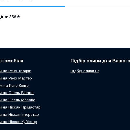
іна:
356 ₴
втомобіля
Підбір оливи для Вашого
и на Рено Трафік
Підбір оливи Elf
и на Рено Мастер
м на Рено Кенго
и на Опель Віваро
и на Опель Мовано
и на Ніссан Прімастар
и на Ніссан Інтерстар
и на Ніссан Кубістар