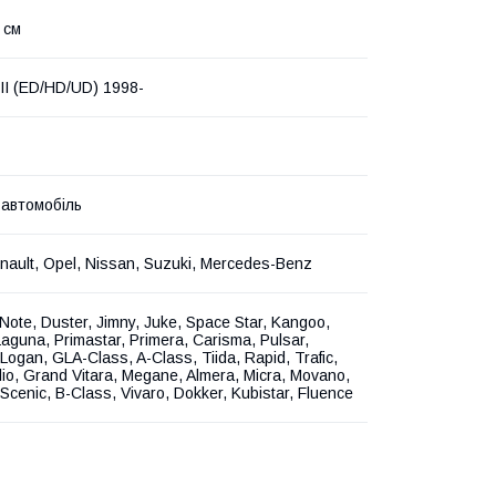
 см
I (ED/HD/UD) 1998-
 автомобіль
nault, Opel, Nissan, Suzuki, Mercedes-Benz
, Note, Duster, Jimny, Juke, Space Star, Kangoo,
aguna, Primastar, Primera, Carisma, Pulsar,
Logan, GLA-Class, A-Class, Tiida, Rapid, Trafic,
lio, Grand Vitara, Megane, Almera, Micra, Movano,
Scenic, B-Class, Vivaro, Dokker, Kubistar, Fluence