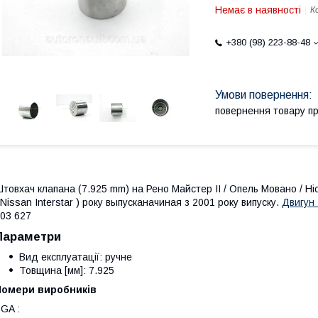
Немає в наявності
К
+380 (98) 223-88-48
повернення товару п
товхач клапана (7.925 mm) на Рено Майстер II / Опель Мовано / Ніс
 Nissan Interstar ) року выпусканачиная з 2001 року випуску.
Двигун 
03 627
Параметри
Вид експлуатації: ручне
Товщина [мм]: 7.925
Номери виробників
GA :