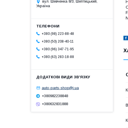
вул. Шевченка 8/3, Шептицький,
Україна
F
N
+380 (98) 223-88-48
+380 (50) 208-40-11
+380 (96) 347-71-95
Х
+380 (63) 283-18-88
auto-parts-shop@i.ua
К
+380982238848
+380632831888
В
К