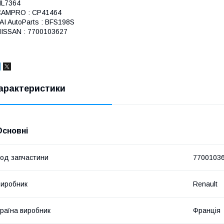
HL7364
CAMPRO : CP41464
AI AutoParts : BFS198S
ISSAN : 7700103627
арактеристики
Основні
од запчастини
7700103
иробник
Renault
раїна виробник
Франція