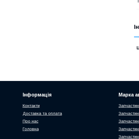
Т
І
Ц
Інформація
Марка а
Контакти
Запчастин
Доставка та оплата
Запчастин
Про нас
Запчастин
Головна
Запчастин
Запчастин