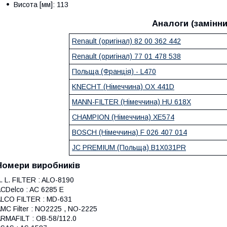
Висота [мм]: 113
Аналоги (замінни
Renault (оригінал) 82 00 362 442
Renault (оригінал) 77 01 478 538
Польща (Франція) - L470
KNECHT (Німеччина) OX 441D
MANN-FILTER (Німеччина) HU 618X
CHAMPION (Німеччина) XE574
BOSCH (Німеччина) F 026 407 014
JC PREMIUM (Польща) B1X031PR
Номери виробників
. L. FILTER : ALO-8190
CDelco : AC 6285 E
LCO FILTER : MD-631
MC Filter : NO2225 , NO-2225
RMAFILT : OB-58/112.0