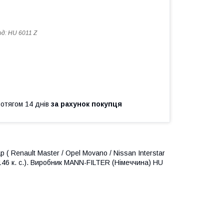
од:
HU 6011 Z
ротягом 14 днів
за рахунок покупця
( Renault Master / Opel Movano / Nissan Interstar
., 146 к. с.). Виробник MANN-FILTER (Німеччина) HU