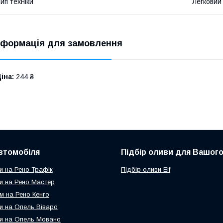
ип техніки
Легковий
нформація для замовлення
іна:
244 ₴
втомобіля
Підбір оливи для Вашого
и на Рено Трафік
Підбір оливи Elf
и на Рено Мастер
м на Рено Кенго
и на Опель Віваро
и на Опель Мовано