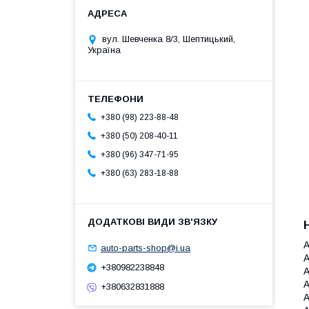
вул. Шевченка 8/3, Шептицький,
Україна
+380 (98) 223-88-48
+380 (50) 208-40-11
+380 (96) 347-71-95
+380 (63) 283-18-88
A
auto-parts-shop@i.ua
A
+380982238848
A
A
+380632831888
A