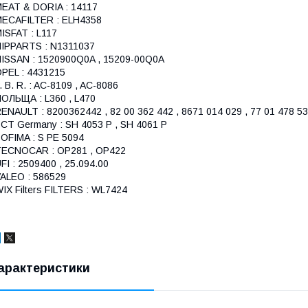
EAT & DORIA : 14117
ECAFILTER : ELH4358
ISFAT : L117
IPPARTS : N1311037
ISSAN : 1520900Q0A , 15209-00Q0A
PEL : 4431215
. B. R. : AC-8109 , AC-8086
ОЛЬЩА : L360 , L470
ENAULT : 8200362442 , 82 00 362 442 , 8671 014 029 , 77 01 478 5
CT Germany : SH 4053 P , SH 4061 P
OFIMA : S PE 5094
ECNOCAR : OP281 , OP422
FI : 2509400 , 25.094.00
ALEO : 586529
IX Filters FILTERS : WL7424
арактеристики