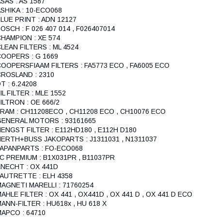
SAS : AS 1587
SHIKA : 10-ECO068
LUE PRINT : ADN 12127
OSCH : F 026 407 014 , F026407014
HAMPION : XE 574
LEAN FILTERS : ML 4524
OOPERS : G 1669
OOPERSFIAAM FILTERS : FA5773 ECO , FA6005 ECO
ROSLAND : 2310
T : 6.24208
IL FILTER : MLE 1552
ILTRON : OE 666/2
RAM : CH11208ECO , CH11208 ECO , CH10076 ECO
GENERAL MOTORS : 93161665
ENGST FILTER : E112HD180 , E112H D180
ERTH+BUSS JAKOPARTS : J1311031 , N1311037
JAPANPARTS : FO-ECO068
C PREMIUM : B1X031PR , B11037PR
NECHT : OX 441D
AUTRETTE : ELH 4358
AGNETI MARELLI : 71760254
AHLE FILTER : OX 441 , OX441D , OX 441 D , OX 441 D ECO
ANN-FILTER : HU618x , HU 618 X
APCO : 64710