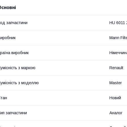
Основні
од запчастини
HU 6011 
иробник
Mann Filt
раїна виробник
Німеччин
умісність з маркою
Renault
умісність з моделлю
Master
Стан
Новий
ип запчастини
Аналог