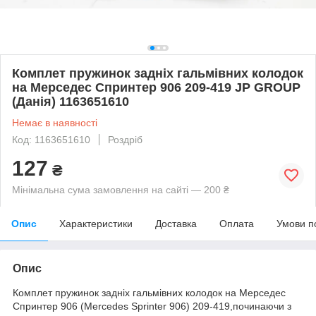
Комплет пружинок задніх гальмівних колодок
на Мерседес Спринтер 906 209-419 JP GROUP
(Данія) 1163651610
Немає в наявності
Код: 1163651610
Роздріб
127
₴
Мінімальна сума замовлення на сайті — 200 ₴
Опис
Характеристики
Доставка
Оплата
Умови п
Опис
Комплет пружинок задніх гальмівних колодок на Мерседес
Спринтер 906 (Mercedes Sprinter 906) 209-419,починаючи з