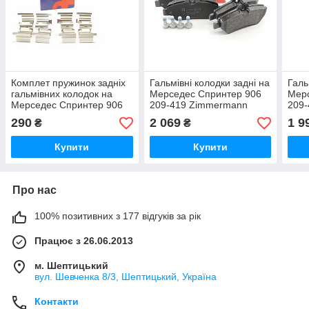
Комплет пружинок задніх
Гальмівні колодки задні на
Галь
гальмівних колодок на
Мерседес Спринтер 906
Мер
Мерседес Спринтер 906
209-419 Zimmermann
209-
209-419 AUTOFREN
(Німеччина) 291901951
GDB
290
2 069
1 9
₴
₴
SEINSA - D42343A
Купити
Купити
Про нас
100% позитивних з 177 відгуків за рік
Працює з 26.06.2013
м. Шептицький
вул. Шевченка 8/3, Шептицький, Україна
Контакти