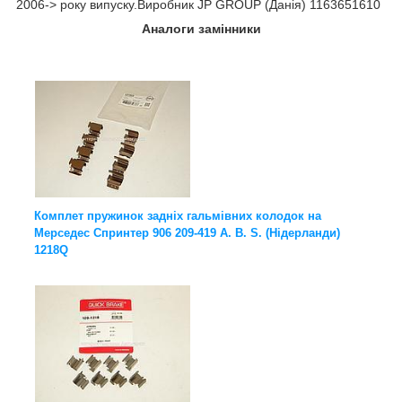
2006-> року випуску.Виробник JP GROUP (Данія) 1163651610
Аналоги замінники
Комплет пружинок задніх гальмівних колодок на
Мерседес Спринтер 906 209-419 A. B. S. (Нідерланди)
1218Q