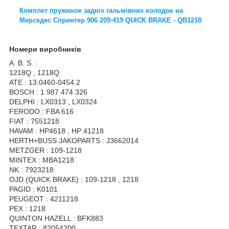
Комплет пружинок задніх гальмівних колодок на
Мерседес Спринтер 906 209-419 QUICK BRAKE - QB1218
Номери виробників
A. B. S. :
1218Q , 1218Q
ATE : 13.0460-0454.2
BOSCH : 1 987 474 326
DELPHI : LX0313 , LX0324
FERODO : FBA 616
FIAT : 7551218
HAVAM : HP4618 , HP 41218
HERTH+BUSS JAKOPARTS : J3662014
METZGER : 109-1218
MINTEX : MBA1218
NK : 7923218
OJD (QUICK BRAKE) : 109-1218 , 1218
PAGID : K0101
PEUGEOT : 4211218
PEX : 1218
QUINTON HAZELL : BFK883
TEXTAR : 82054200