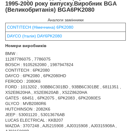
1995-2000 року випуску.Виробник BGA
(Великобританія) BGA6PK2080
Аналоги замінники
CONTITECH (Німеччина) 6PK2080
DAYCO (Італія) DAY6PK2080
Номери виробників
BMW :
11287786075 , 7786075
BOSCH : 9105262080 , 1987947824
CONTITECH : 6PK2080
DAYCO : 6PK2080 , 6PK2080HD
FERODO : 2080K6
FORD : 1013202 , 93BB6C301BD , 93BB6C301BE , 6811351 ,
XS2E8620HA , XS2E8620AB , XS2Z8620HA
GATES : 68451 , 6PK2075 , 6PK2083 , 6PK2080ES
GLYCO : MVB2080R6
HUTCHINSON : 2082K6
JEEP : 53001120 , 53013676AB
LUCAS ELECTRICAL : KKB207
MAZDA : 3707248 , AJ5215908 , AJ0315908 , AJ0315908A ,