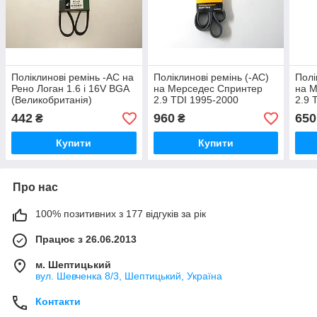
Поліклинові ремінь -AC на
Поліклинові ремінь (-AC)
Полі
Рено Логан 1.6 i 16V BGA
на Мерседес Спринтер
на 
(Великобританія)
2.9 TDI 1995-2000
2.9 
BGA6PK1200
CONTITECH (Німеччина)
CON
442
960
650
₴
₴
6PK2080
6PK
Купити
Купити
Про нас
100% позитивних з 177 відгуків за рік
Працює з 26.06.2013
м. Шептицький
вул. Шевченка 8/3, Шептицький, Україна
Контакти