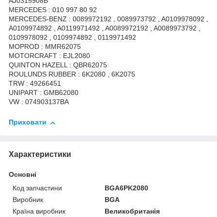
AJ0315908B
MERCEDES : 010 997 80 92
MERCEDES-BENZ : 0089972192 , 0089973792 , A0109978092 ,
A0109974892 , A0119971492 , A0089972192 , A0089973792 ,
0109978092 , 0109974892 , 0119971492
MOPROD : MMR62075
MOTORCRAFT : EJL2080
QUINTON HAZELL : QBR62075
ROULUNDS RUBBER : 6K2080 , 6K2075
TRW : 49266451
UNIPART : GMB62080
VW : 074903137BA
Приховати
Характеристики
Основні
Код запчастини
BGA6PK2080
Виробник
BGA
Країна виробник
Великобританія