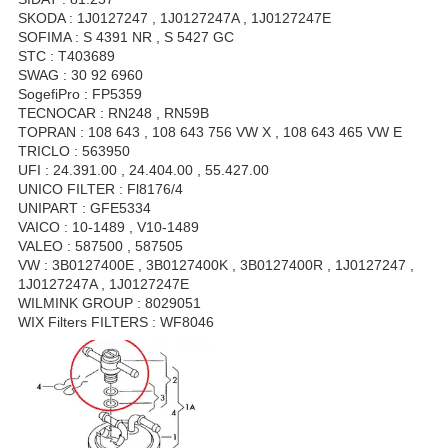
SKODA : 1J0127247 , 1J0127247A , 1J0127247E
SOFIMA : S 4391 NR , S 5427 GC
STC : T403689
SWAG : 30 92 6960
SogefiPro : FP5359
TECNOCAR : RN248 , RN59B
TOPRAN : 108 643 , 108 643 756 VW X , 108 643 465 VW E
TRICLO : 563950
UFI : 24.391.00 , 24.404.00 , 55.427.00
UNICO FILTER : Fl8176/4
UNIPART : GFE5334
VAICO : 10-1489 , V10-1489
VALEO : 587500 , 587505
VW : 3B0127400E , 3B0127400K , 3B0127400R , 1J0127247 ,
1J0127247A , 1J0127247E
WILMINK GROUP : 8029051
WIX Filters FILTERS : WF8046