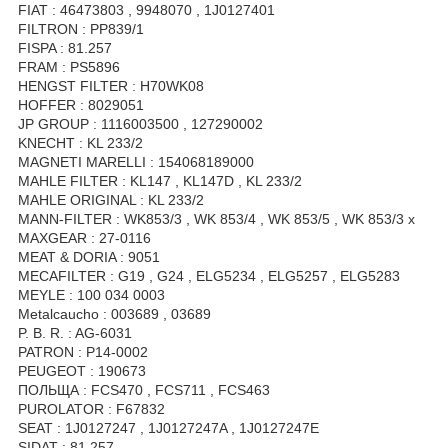
FIAT : 46473803 , 9948070 , 1J0127401
FILTRON : PP839/1
FISPA : 81.257
FRAM : PS5896
HENGST FILTER : H70WK08
HOFFER : 8029051
JP GROUP : 1116003500 , 127290002
KNECHT : KL 233/2
MAGNETI MARELLI : 154068189000
MAHLE FILTER : KL147 , KL147D , KL 233/2
MAHLE ORIGINAL : KL 233/2
MANN-FILTER : WK853/3 , WK 853/4 , WK 853/5 , WK 853/3 x
MAXGEAR : 27-0116
MEAT & DORIA : 9051
MECAFILTER : G19 , G24 , ELG5234 , ELG5257 , ELG5283
MEYLE : 100 034 0003
Metalcaucho : 003689 , 03689
P. B. R. : AG-6031
PATRON : P14-0002
PEUGEOT : 190673
ПОЛЬЩА : FCS470 , FCS711 , FCS463
PUROLATOR : F67832
SEAT : 1J0127247 , 1J0127247A , 1J0127247E
SIDAT : 81.257