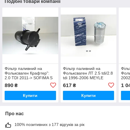
Подібні товари компанії
Фільтр паливний на
Фільтр паливний на
Філь
Фольксваген Крафтер":
Фольксваген ЛТ 2.5 tdi/2.8
Фоль
2.0 TDI 2011-> SOFIMA S
tdi 1996-2006 MEYLE
2002
NR 4144
(Німеччина) 1001270007
фор
890
617
1 0
₴
₴
(Нім
Купити
Купити
Про нас
100% позитивних з 177 відгуків за рік