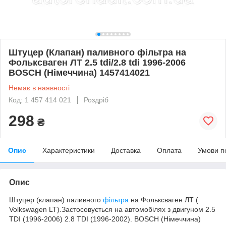
Штуцер (Клапан) паливного фільтра на
Фольксваген ЛТ 2.5 tdi/2.8 tdi 1996-2006
BOSCH (Німеччина) 1457414021
Немає в наявності
Код: 1 457 414 021
Роздріб
298
₴
Опис
Характеристики
Доставка
Оплата
Умови п
Опис
Штуцер (клапан) паливного
фільтра
на Фольксваген ЛТ (
Volkswagen LT
).Застосовується на автомобілях з двигуном 2.5
TDI (1996-2006) 2.8 TDI (1996-2002). BOSCH (Німеччина)