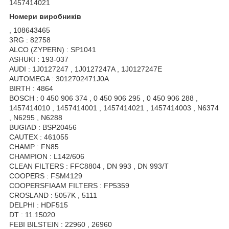
1457414021
Номери виробників
, 108643465
3RG : 82758
ALCO (ZYPERN) : SP1041
ASHUKI : 193-037
AUDI : 1J0127247 , 1J0127247A , 1J0127247E
AUTOMEGA : 3012702471J0A
BIRTH : 4864
BOSCH : 0 450 906 374 , 0 450 906 295 , 0 450 906 288 ,
1457414010 , 1457414001 , 1457414021 , 1457414003 , N6374
, N6295 , N6288
BUGIAD : BSP20456
CAUTEX : 461055
CHAMP : FN85
CHAMPION : L142/606
CLEAN FILTERS : FFC8804 , DN 993 , DN 993/T
COOPERS : FSM4129
COOPERSFIAAM FILTERS : FP5359
CROSLAND : 5057K , 5111
DELPHI : HDF515
DT : 11.15020
FEBI BILSTEIN : 22960 , 26960