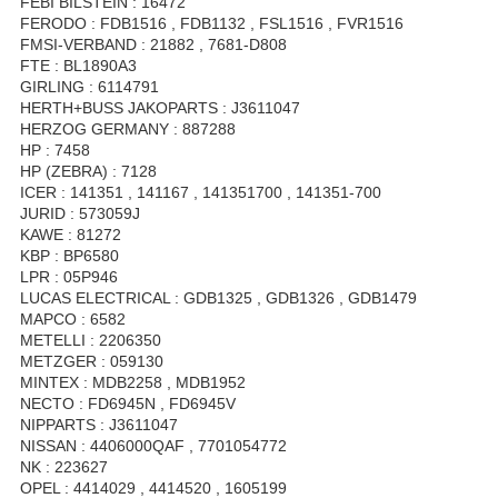
FEBI BILSTEIN : 16472
FERODO : FDB1516 , FDB1132 , FSL1516 , FVR1516
FMSI-VERBAND : 21882 , 7681-D808
FTE : BL1890A3
GIRLING : 6114791
HERTH+BUSS JAKOPARTS : J3611047
HERZOG GERMANY : 887288
HP : 7458
HP (ZEBRA) : 7128
ICER : 141351 , 141167 , 141351700 , 141351-700
JURID : 573059J
KAWE : 81272
KBP : BP6580
LPR : 05P946
LUCAS ELECTRICAL : GDB1325 , GDB1326 , GDB1479
MAPCO : 6582
METELLI : 2206350
METZGER : 059130
MINTEX : MDB2258 , MDB1952
NECTO : FD6945N , FD6945V
NIPPARTS : J3611047
NISSAN : 4406000QAF , 7701054772
NK : 223627
OPEL : 4414029 , 4414520 , 1605199