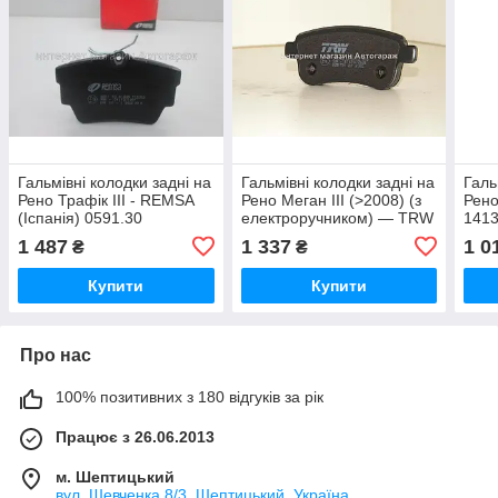
Гальмівні колодки задні на
Гальмівні колодки задні на
Галь
Рено Трафік III - REMSA
Рено Меган III (>2008) (з
Рено
(Іспанія) 0591.30
електроручником) — TRW
141
(Німеччина) GDB1791
1 487
1 337
1 0
₴
₴
Купити
Купити
Про нас
100% позитивних з 180 відгуків за рік
Працює з 26.06.2013
м. Шептицький
вул. Шевченка 8/3, Шептицький, Україна