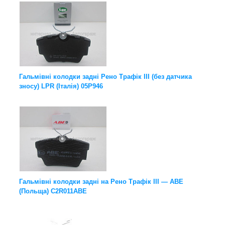
Гальмівні колодки задні Рено Трафік III (без датчика
зносу) LPR (Італія) 05P946
Гальмівні колодки задні на Рено Трафік III — ABE
(Польща) C2R011ABE