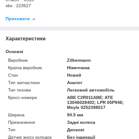
sbs : 223627
Приховати
Характеристики
Основні
Виробник
Zilbermann
Країна виробник
Німеччина
Стан
Новий
Тип запчастини
Аналог
Тип техніки
Легковий автомобіль
Кросс-номери
ABE C2R011ABE; ATE
13046028402; LPR 05P946;
Meyle 0252398017
Ширина
94.5 мм
Призначення
Задні колеса
Тип
Дискові
Датчик зносу колодок
Без індикації