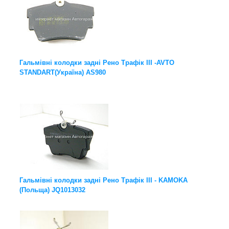
Гальмівні колодки задні Рено Трафік III -AVTO
STANDART(Україна) AS980
Гальмівні колодки задні Рено Трафік III - KAMOKA
(Польща) JQ1013032