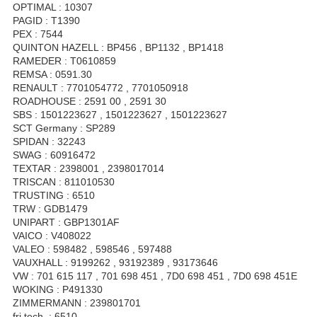
OPTIMAL : 10307
PAGID : T1390
PEX : 7544
QUINTON HAZELL : BP456 , BP1132 , BP1418
RAMEDER : T0610859
REMSA : 0591.30
RENAULT : 7701054772 , 7701050918
ROADHOUSE : 2591 00 , 2591 30
SBS : 1501223627 , 1501223627 , 1501223627
SCT Germany : SP289
SPIDAN : 32243
SWAG : 60916472
TEXTAR : 2398001 , 2398017014
TRISCAN : 811010530
TRUSTING : 6510
TRW : GDB1479
UNIPART : GBP1301AF
VAICO : V408022
VALEO : 598482 , 598546 , 597488
VAUXHALL : 9199262 , 93192389 , 93173646
VW : 701 615 117 , 701 698 451 , 7D0 698 451 , 7D0 698 451E
WOKING : P491330
ZIMMERMANN : 239801701
fri.tech. : 6510