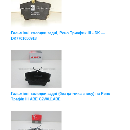
Гальмівні колодки задні, Рено Триафик III - DK —
DK7701050918
Гальмівні колодки задні (без датчика зносу) на Рено
Трафік III ABE C2W011ABE