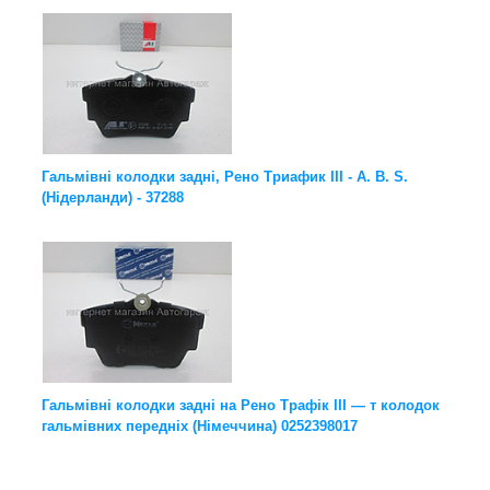
Гальмівні колодки задні, Рено Триафик III - A. B. S.
(Нідерланди) - 37288
Гальмівні колодки задні на Рено Трафік III — т колодок
гальмівних передніх (Німеччина) 0252398017