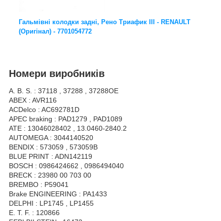
Гальмівні колодки задні, Рено Триафик III - RENAULT
(Оригінал) - 7701054772
Номери виробників
A. B. S. : 37118 , 37288 , 37288OE
ABEX : AVR116
ACDelco : AC692781D
APEC braking : PAD1279 , PAD1089
ATE : 13046028402 , 13.0460-2840.2
AUTOMEGA : 3044140520
BENDIX : 573059 , 573059B
BLUE PRINT : ADN142119
BOSCH : 0986424662 , 0986494040
BRECK : 23980 00 703 00
BREMBO : P59041
Brake ENGINEERING : PA1433
DELPHI : LP1745 , LP1455
E. T. F. : 120866