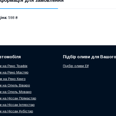
нформація для замовлення
іна:
598 ₴
втомобіля
Підбір оливи для Вашого
и на Рено Трафік
Підбір оливи Elf
и на Рено Мастер
м на Рено Кенго
и на Опель Віваро
и на Опель Мовано
и на Ніссан Прімастар
и на Ніссан Інтерстар
и на Ніссан Кубістар