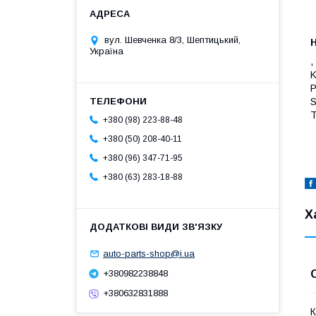
вул. Шевченка 8/3, Шептицький,
Україна
,
K
P
S
T
+380 (98) 223-88-48
+380 (50) 208-40-11
+380 (96) 347-71-95
+380 (63) 283-18-88
Х
auto-parts-shop@i.ua
+380982238848
+380632831888
К