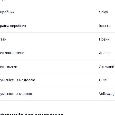
иробник
Solgy
раїна виробник
Іспанія
Стан
Новий
ип запчастини
Аналог
ип техніки
Легковий
умісність з моделлю
LT35
умісність з маркою
Volkswag