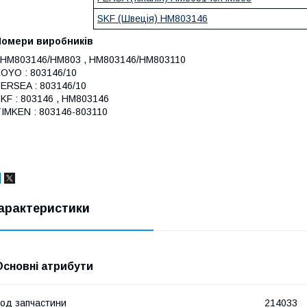
SKF (Швеція) HM803146
Номери виробників
 HM803146/HM803 , HM803146/HM803110
OYO : 803146/10
ERSEA : 803146/10
KF : 803146 , HM803146
IMKEN : 803146-803110
арактеристики
Основні атрибути
од запчастини
214033