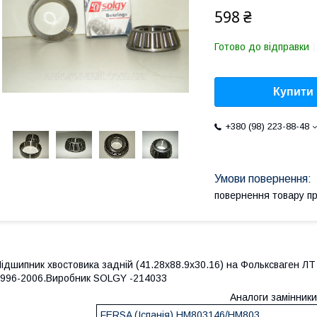
598 ₴
Готово до відправки
Купити
+380 (98) 223-88-48
повернення товару п
ідшипник хвостовика задній (41.28x88.9x30.16) на
Фольксваген ЛТ 
996-2006.Виробник SOLGY -214033
Аналоги замінники
FERSA (Іспанія) HM803146/HM803