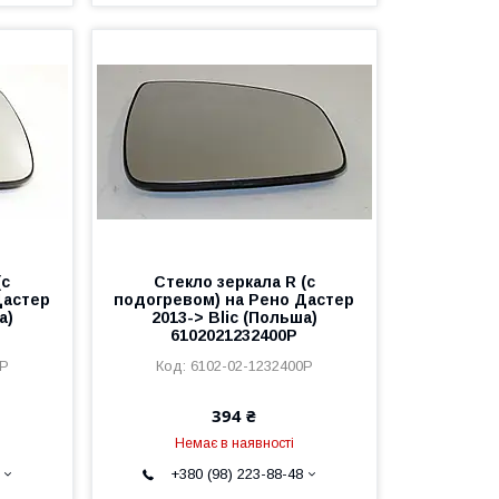
(с
Стекло зеркала R (с
Дастер
подогревом) на Рено Дастер
а)
2013-> Blic (Польша)
6102021232400P
2P
6102-02-1232400P
394 ₴
Немає в наявності
+380 (98) 223-88-48