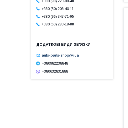
+380 (98) 223-88-48
+380 (50) 208-40-11
+380 (96) 347-71-95
+380 (63) 283-18-88
auto-parts-shop@i.ua
+380982238848
+380632831888