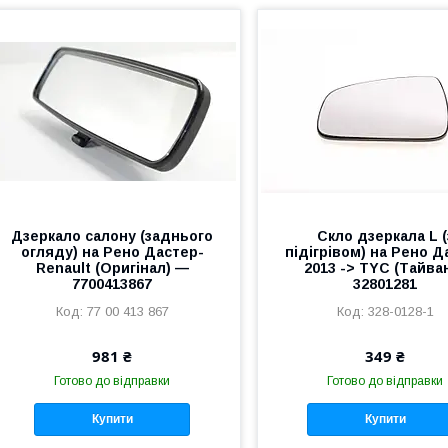
Дзеркало салону (заднього
Скло дзеркала L (
огляду) на Рено Дастер-
підігрівом) на Рено Д
Renault (Оригінал) —
2013 -> TYC (Тайва
7700413867
32801281
77 00 413 867
328-0128-1
981 ₴
349 ₴
Готово до відправки
Готово до відправки
Купити
Купити