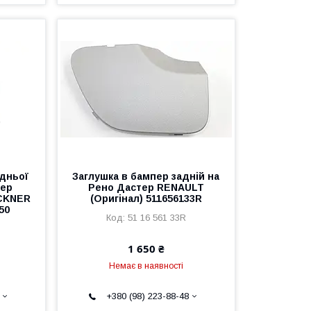
дньої
Заглушка в бампер задній на
тер
Рено Дастер RENAULT
ECKNER
(Оригінал) 511656133R
50
51 16 561 33R
1 650 ₴
Немає в наявності
+380 (98) 223-88-48