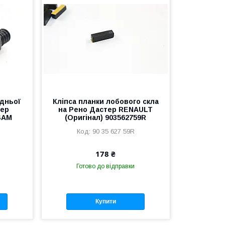
дньої
Кліпса планки лобового скла
тер
на Рено Дастер RENAULT
SAM
(Оригінал) 903562759R
90 35 627 59R
178 ₴
Готово до відправки
Купити