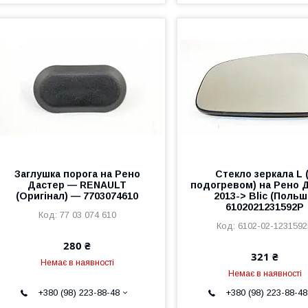
Заглушка порога на Рено
Стекло зеркала L 
Дастер — RENAULT
подогревом) на Рено 
(Оригінал) — 7703074610
2013-> Blic (Польш
6102021231592P
77 03 074 610
6102-02-123159
280 ₴
321 ₴
Немає в наявності
Немає в наявності
+380 (98) 223-88-48
+380 (98) 223-88-48