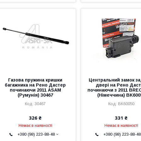
Газова пружина кришки
Центральний замок за
багажника на Рено Дастер
двері на Рено Дас
починаючи 2011 ASAM
починаючи з 2011 BR
(Румунія) 30467
(Німеччина) BK600
30467
BK60050
326 ₴
331 ₴
Немає в наявності
Немає в наявності
+380 (98) 223-88-48
+380 (98) 223-88-48