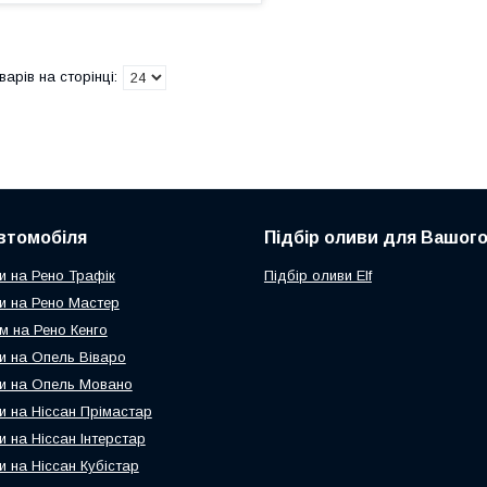
втомобіля
Підбір оливи для Вашого
и на Рено Трафік
Підбір оливи Elf
и на Рено Мастер
м на Рено Кенго
и на Опель Віваро
и на Опель Мовано
и на Ніссан Прімастар
и на Ніссан Інтерстар
и на Ніссан Кубістар