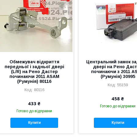
Обмежувач відкриття
Центральний замок за
передньої і задньої двері
двері на Рено Дас
(L/R) на Рено Дастер
починаючи з 2011 A
починаючи 2011 ASAM
(Румунія) 30995
(Румунія) 80116
55159
80116
458 ₴
433 ₴
Готово до відправки
Готово до відправки
Купити
Купити