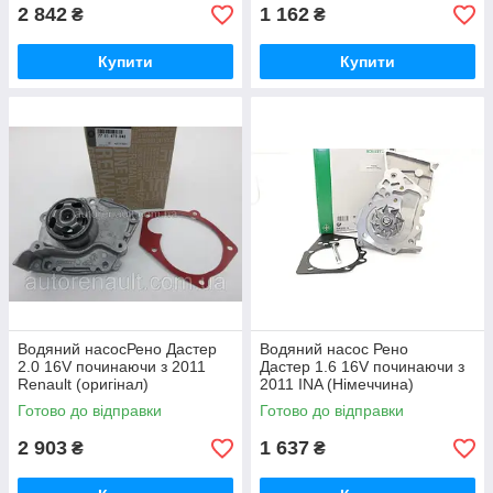
2 842
1 162
₴
₴
Купити
Купити
Водяний насосРено Дастер
Водяний насос Рено
2.0 16V починаючи з 2011
Дастер 1.6 16V починаючи з
Renault (оригінал)
2011 INA (Німеччина)
7701479043
538037510
Готово до відправки
Готово до відправки
2 903
1 637
₴
₴