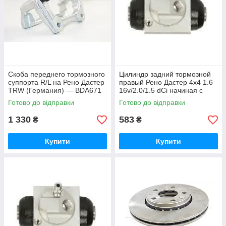
Скоба переднего тормозного
Цилиндр задний тормозной
суппорта R/L на Рено Дастер
правый Рено Дастер 4x4 1.6
TRW (Германия) — BDA671
16v/2.0/1.5 dCi начиная с
2011 LI LPR(Италия) 5218
Готово до відправки
Готово до відправки
1 330
583
₴
₴
Купити
Купити