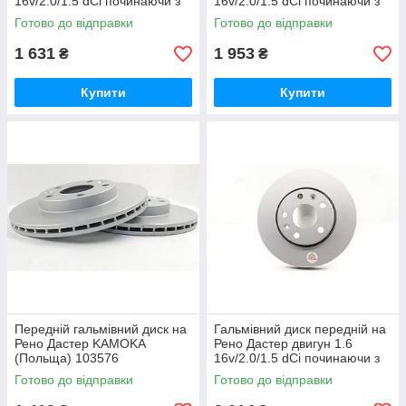
16v/2.0/1.5 dCi починаючи з
16v/2.0/1.5 dCi починаючи з
2011 р ABS (Нідерланди)
2011 р TRW (Німеччина)
Готово до відправки
Готово до відправки
17976
DF6072
1 631
1 953
₴
₴
Купити
Купити
Передній гальмівний диск на
Гальмівний диск передній на
Рено Дастер KAMOKA
Рено Дастер двигун 1.6
(Польща) 103576
16v/2.0/1.5 dCi починаючи з
2011 г KAMOKA (Польща)
Готово до відправки
Готово до відправки
103104