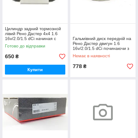
Цилиндр задний тормозной
лівий Рено Дастер 4x4 1.6
16v/2.0/1.5 dCi начиная с
Гальмівний диск передній на
2011 LI LPR(Италия) 5217
Рено Дастер двигун 1.6
Готово до відправки
16v/2.0/1.5 dCi починаючи з
2011 р OPTIMAL—BS830
650
Немає в наявності
₴
778
₴
Купити