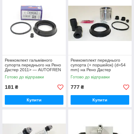
Ремкомлект гальмівного
Ремкомплект переднього
супорта переднього на Рено
супорта (+ поршейок) (d=54
Дастер 2011> — AUTOFREN
mm) на Рено Дастер
SEINSA (Іспанія)D4935
FRENKIT (Іспанія) 254815
Готово до відправки
Готово до відправки
181
777
₴
₴
Купити
Купити