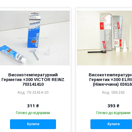
Високотемпературний
Високотемператур
Герметик +300 VICTOR REINZ
Герметик +300 ELR
703141410
(Німеччина) 03616
70-31414-10
036.163
311 ₴
393 ₴
Готово до відправки
Готово до відправки
Купити
Купити