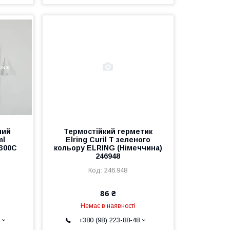
ний
Термостійкий герметик
ml
Elring Curil T зеленого
300C
кольору ELRING (Німеччина)
246948
246.948
86 ₴
Немає в наявності
+380 (98) 223-88-48