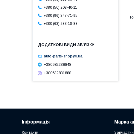
+380 (50) 208-40-11
+380 (96) 347-71-95
+380 (63) 283-18-88
auto-parts-shop@i.ua
+380982238848
+380632831888
Інформація
Марка а
Контакти
Запчастин