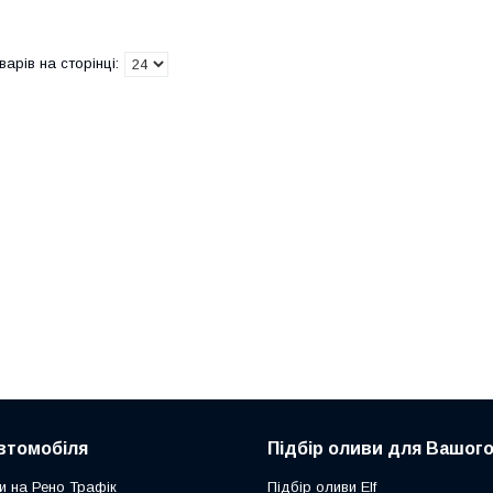
втомобіля
Підбір оливи для Вашого
и на Рено Трафік
Підбір оливи Elf