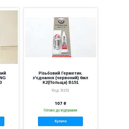
ний
Різьбовий Герметик.
ING
з'єднання (червоний) 6мл
3
K2(Польща) B151
B151
107 ₴
Готово до відправки
Купити