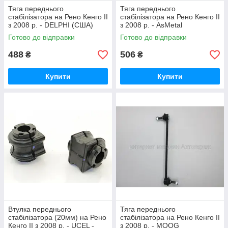
Тяга переднього
Тяга переднього
стабілізатора на Рено Кенго II
стабілізатора на Рено Кенго II
з 2008 р. - DELPHI (США)
з 2008 р. - AsMetal
TC1362
(Туреччина) 26RN5605
Готово до відправки
Готово до відправки
488
506
₴
₴
Купити
Купити
Втулка переднього
Тяга переднього
стабілізатора (20мм) на Рено
стабілізатора на Рено Кенго II
Кенго II з 2008 р. - UCEL -
з 2008 р. - MOOG