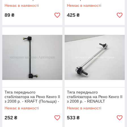
10531
(Німеччина) - RE-LS-2088
Немає в наявності
Немає в наявності
89
425
₴
₴
Тяга переднього
Тяга переднього
стабілізатора на Рено Кенго II
стабілізатора на Рено Кенго II
з 2008 р. - KRAFT (Польща) -
з 2008 р. - RENAULT
4305024
(Оригінал) - 546181925R
Немає в наявності
Немає в наявності
252
533
₴
₴