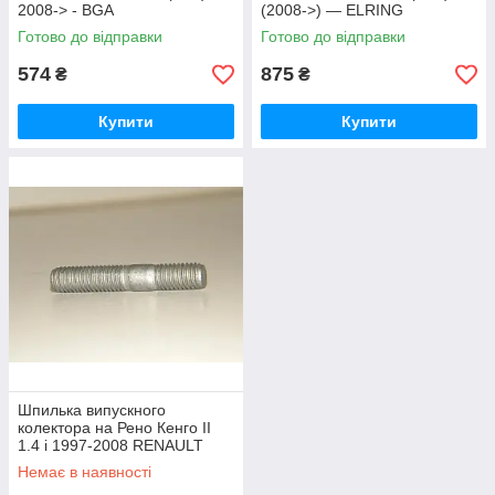
2008-> - BGA
(2008->) — ELRING
(Великобритания) BK3351
(Німеччина) 373281
Готово до відправки
Готово до відправки
574
875
₴
₴
Купити
Купити
Шпилька випускного
колектора на Рено Кенго II
1.4 i 1997-2008 RENAULT
(Оригінал) 7703027479
Немає в наявності