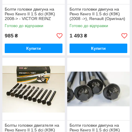
Болти головки двигуна на
Болти головки двигуна на
Рено Кенго II 1.5 dci (K9K)
Рено Кенго II 1.5 dci (K9K)
2008-> - VICTOR REINZ
(2008 ->), Renault (Оригінал)
(Німеччина) 143223001
7701478860
Готово до відправки
Готово до відправки
985
1 493
₴
₴
Купити
Купити
Болты головки двигателя на
Болти головки двигуна на
Рено Кенго II 1.5 dci (K9K)
Рено Кенго II 1.5 dci (K9K)