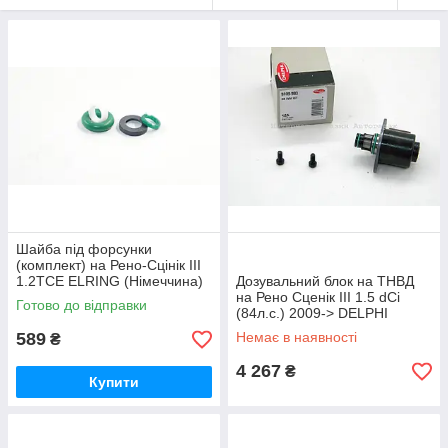
Шайба під форсунки
(комплект) на Рено-Сцінік III
1.2TCE ELRING (Німеччина)
Дозувальний блок на ТНВД
564870
на Рено Сценік III 1.5 dCi
Готово до відправки
(84л.с.) 2009-> DELPHI
9109903
589
Немає в наявності
₴
4 267
₴
Купити