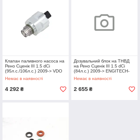
Клапан паливного насоса на
Дозувальний блок на ТНВД
Рено Сценік III 1.5 dCi
на Рено Сценік III 1.5 dCi
(95л.с./106л.с.) 2009-> VDO
(84л.с.) 2009-> ENGITECH-
A2C59506225
ENT2300301
Немає в наявності
Немає в наявності
4 292
2 655
₴
₴