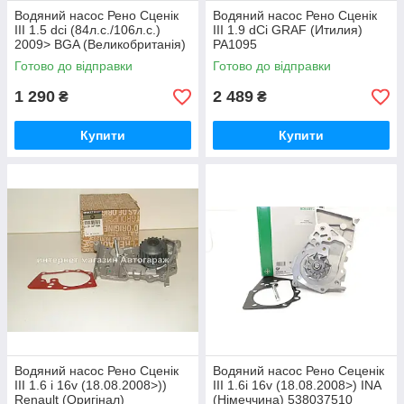
Водяний насос Рено Сценік
Водяний насос Рено Сценік
III 1.5 dci (84л.с./106л.с.)
III 1.9 dCi GRAF (Итилия)
2009> BGA (Великобританія)
PA1095
CP4264E
Готово до відправки
Готово до відправки
1 290
2 489
₴
₴
Купити
Купити
Водяний насос Рено Сценік
Водяний насос Рено Сеценік
III 1.6 i 16v (18.08.2008>))
III 1.6i 16v (18.08.2008>) INA
Renault (Оригінал)
(Німеччина) 538037510