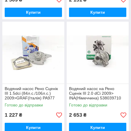
Купити
Купити
Водяний насос Рено Сценік
Водяний насос на Рено
III 1.5dci (84л.с./106л.с.)
Сценік III 2.0 dCi 2009>
2009>GRAF(Італія) PA977
INA(Німеччина) 538039710
Готово до відправки
Готово до відправки
1 227
2 653
₴
₴
Купити
Купити