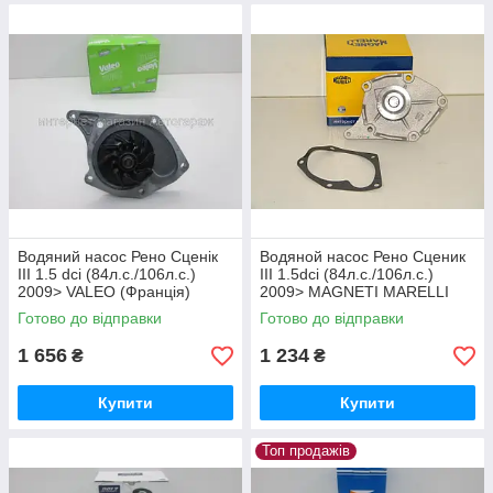
Водяний насос Рено Сценік
Водяной насос Рено Сценик
III 1.5 dci (84л.с./106л.с.)
III 1.5dci (84л.с./106л.с.)
2009> VALEO (Франція)
2009> MAGNETI MARELLI
506863
(Италия) 352316170998
Готово до відправки
Готово до відправки
1 656
1 234
₴
₴
Купити
Купити
Топ продажів