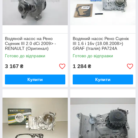
Водяной насос на Рено
Водяний насос Рено Сценік
Сценик III 2.0 dCi 2009> -
III 1.6 i 16v (18.08.2008>)
RENAULT (Оригинал)
GRAF (Італія) PA724A
210103098R
Готово до відправки
Готово до відправки
3 167
1 284
₴
₴
Купити
Купити