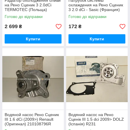
Радіатор охолодження оливи
Патрубок системы
на Рено Сценик 3 2.0dCi
охлаждения на Рено Сценик
TERMOTEC (Польща)
3 2.0 dCi - Sasic (Франция)
D4R008TT
3404222
Готово до відправки
Готово до відправки
2 699
172
₴
₴
Купити
Купити
Водяной насос Рено Сценик
Водяний насос на Рено
III 1.6 dCi (2009>) Renault
Сценік III 1.5 dci 2009> DOLZ
(Оригинал) 210108796R
(Іспанія) R231