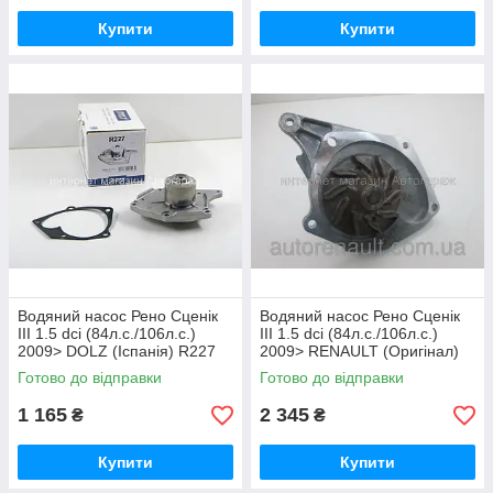
Купити
Купити
Водяний насос Рено Сценік
Водяний насос Рено Сценік
III 1.5 dci (84л.с./106л.с.)
III 1.5 dci (84л.с./106л.с.)
2009> DOLZ (Іспанія) R227
2009> RENAULT (Оригінал)
7701478031
Готово до відправки
Готово до відправки
1 165
2 345
₴
₴
Купити
Купити