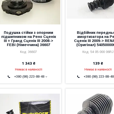
Подушка стійки з опорним
Відбійник переднь
підшипником на Рено Сценік
амортизатора на Р
III + Гранд Сценік III 2008->
Сценік III 2009-> RE
FEBI (Німеччина) 36607
(Оригінал) 54050000
36607
54 05 000 06RJ
1 343 ₴
139 ₴
Немає в наявності
Немає в наявності
+380 (98) 223-88-48
+380 (98) 223-88-48