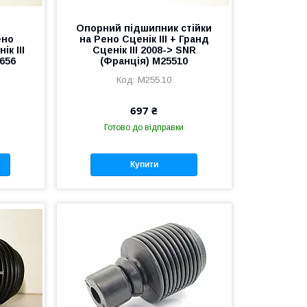
Опорний підшипник стійки
ено
на Рено Сценік III + Гранд
ік III
Сценік III 2008-> SNR
656
(Франція) M25510
M255.10
697 ₴
Готово до відправки
Купити