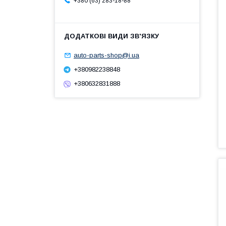
+380 (63) 283-18-88
auto-parts-shop@i.ua
+380982238848
+380632831888