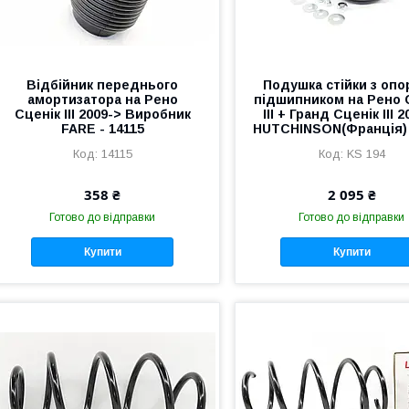
Відбійник переднього
Подушка стійки з оп
амортизатора на Рено
підшипником на Рено 
Сценік III 2009-> Виробник
III + Гранд Сценік III 
FARE - 14115
HUTCHINSON(Франція)
14115
KS 194
358 ₴
2 095 ₴
Готово до відправки
Готово до відправки
Купити
Купити