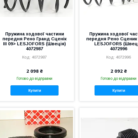
Пружина ходової частини
Пружина ходової час
передня Рено Гранд Сценік
передня Рено Сценик I
III 09> LESJOFORS (Швеція)
LESJOFORS (Швеці
4072987
4072996
4072987
4072996
2 098 ₴
2 092 ₴
Готово до відправки
Готово до відправки
Купити
Купити