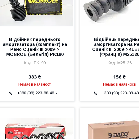
Відбійник переднього
Відбійник переднь
амортизатора (комплект) на
амортизатора на Р
Рено Сценік III 2009->
Сценік III 2009->KL
MONROE (Бельгія) PK190
(Франція) M2512
PK190
M25126
383 ₴
156 ₴
Немає в наявності
Немає в наявності
+380 (98) 223-88-48
+380 (98) 223-88-48