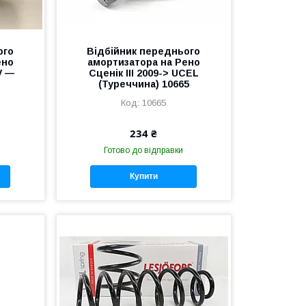
ого
Відбійник переднього
ено
амортизатора на Рено
V —
Сценік III 2009-> UCEL
(Туреччина) 10665
10665
234 ₴
Готово до відправки
Купити