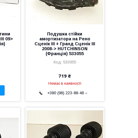
тини
Подушка стійки
II 09>
амортизатора на Рено
я)
Сценік III + Гранд Сценік III
2008-> HUTCHINSON
(Франція) 533055
533055
719 ₴
Немає в наявності
+380 (98) 223-88-48