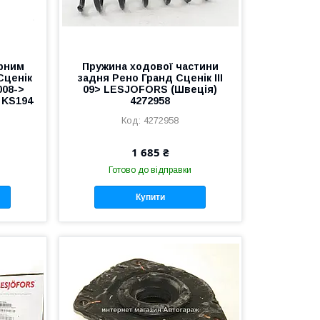
орним
Пружина ходової частини
Сценік
задня Рено Гранд Сценік III
2008->
09> LESJOFORS (Швеція)
 KS194
4272958
4272958
1 685 ₴
Готово до відправки
Купити