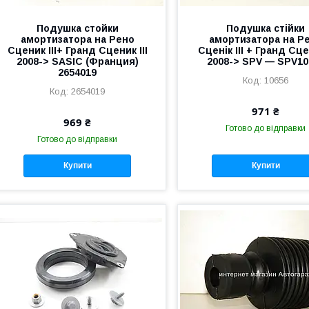
Подушка стойки
Подушка стійки
амортизатора на Рено
амортизатора на Р
Сценик III+ Гранд Сценик III
Сценік III + Гранд Сцен
2008-> SASIC (Франция)
2008-> SPV — SPV10
2654019
10656
2654019
971 ₴
969 ₴
Готово до відправки
Готово до відправки
Купити
Купити