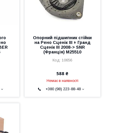
ого
Опорний підшипник стійки
ено
на Рено Сценік III + Гранд
EBER
Сценік III 2008-> SNR
6
(Франція) M25510
10656
588 ₴
Немає в наявності
+380 (98) 223-88-48