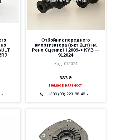
ого
Отбойник переднего
ено
амортизатора (к-кт 2шт) на
NAULT
Рено Сценик III 2009-> KYB —
6RJ
912024
912024
383 ₴
Немає в наявності
+380 (98) 223-88-48