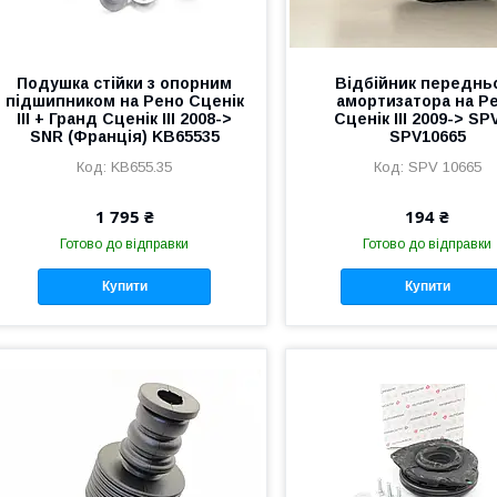
Подушка стійки з опорним
Відбійник переднь
підшипником на Рено Сценік
амортизатора на Р
III + Гранд Сценік III 2008->
Сценік III 2009-> SP
SNR (Франція) KB65535
SPV10665
KB655.35
SPV 10665
1 795 ₴
194 ₴
Готово до відправки
Готово до відправки
Купити
Купити