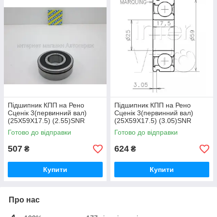
Підшипник КПП на Рено
Підшипник КПП на Рено
Сценік 3(первинний вал)
Сценік 3(первинний вал)
(25X59X17.5) (2.55)SNR
(25X59X17.5) (3.05)SNR
(Франція) - AB41386
(Франція) - AB41376YS04
Готово до відправки
Готово до відправки
507
624
₴
₴
Купити
Купити
Про нас