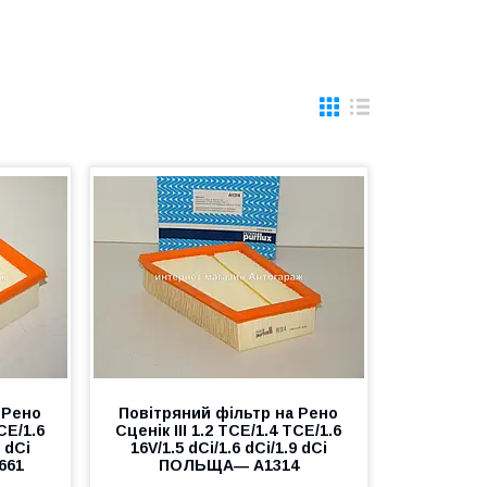
 Рено
Повітряний фільтр на Рено
CE/1.6
Сценік III 1.2 TCE/1.4 TCE/1.6
9 dCi
16V/1.5 dCi/1.6 dCi/1.9 dCi
661
ПОЛЬЩА― A1314