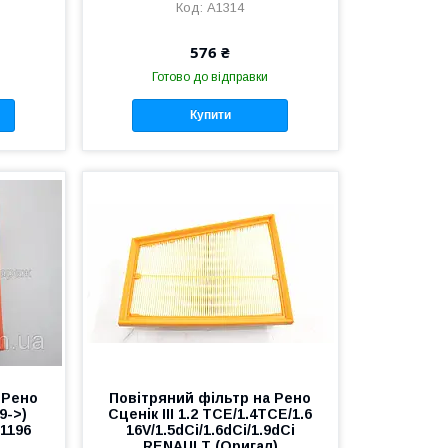
A1314
576 ₴
Готово до відправки
Купити
 Рено
Повітряний фільтр на Рено
09->)
Сценік III 1.2 TCE/1.4TCE/1.6
1196
16V/1.5dCi/1.6dCi/1.9dCi
RENAULT (Оригал)