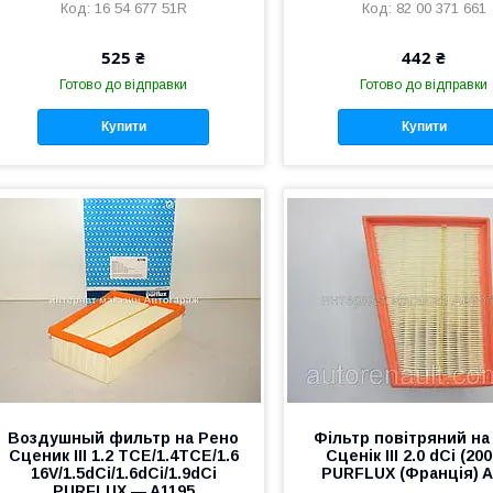
16 54 677 51R
82 00 371 661
525 ₴
442 ₴
Готово до відправки
Готово до відправки
Купити
Купити
Воздушный фильтр на Рено
Фільтр повітряний на
Сценик III 1.2 TCE/1.4TCE/1.6
Сценік III 2.0 dCi (20
16V/1.5dCi/1.6dCi/1.9dCi
PURFLUX (Франція) A
PURFLUX ― A1195