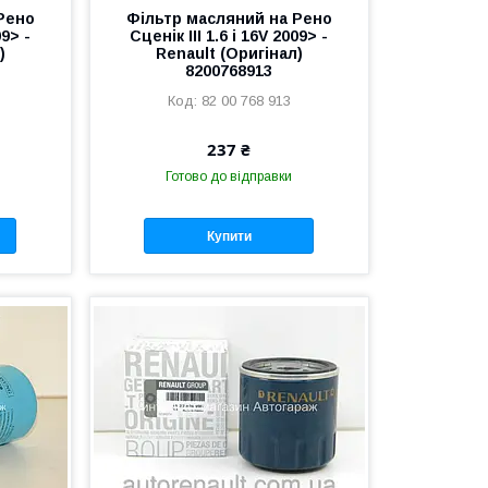
Рено
Фільтр масляний на Рено
09> -
Сценік III 1.6 i 16V 2009> -
)
Renault (Оригінал)
8200768913
82 00 768 913
237 ₴
Готово до відправки
Купити