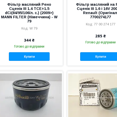
Фільтр масляний Рено
Фільтр масляний на 
Сценік III 1.4 TCE+1.5
Сценік III 1.6 i 16V 20
dCi(84/95/106/л. с.) (2009>)
Renault (Оригінал
MANN FILTER (Німеччина) - W
7700274177
79
77 00 274 177
W 79
285 ₴
344 ₴
Готово до відправки
Готово до відправки
Купити
Купити