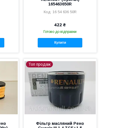
165463650R
16 54 636 50R
422 ₴
Готово до відправки
Купити
Топ продаж
ено
Фільтр масляний Рено
09>)
Сценік III 1.4 TCE+1.5