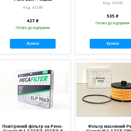
A1196
A1195
535 ₴
427 ₴
Готово до відправки
Готово до відправки
Купити
Купити
Повітряний фільтр на Рено-
Фільтр масляний Р
Сценік III 1.2 TCE/1.4TCE/1.6
Сценік III 1.2 TCE (20