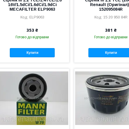
16V/1.5dCi/1.6dCi/1.9dCi
Renault (Оригінал)
MECAFILTER ELP9063
152095084R
ELP9063
15 20 950 84R
353 ₴
381 ₴
Готово до відправки
Готово до відправки
Купити
Купити