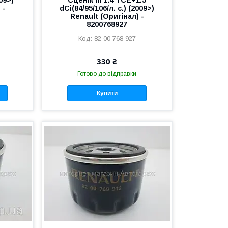
 -
dCi(84/95/106/л. с.) (2009>)
Renault (Оригінал) -
8200768927
82 00 768 927
330 ₴
Готово до відправки
Купити