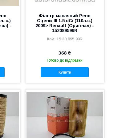
ено
Фільтр масляний Рено
л. с.)
Сценік III 1.5 dCi (110л.с.)
нал) -
2009> Renault (Оригінал) -
152089599R
15 20 895 99R
368 ₴
Готово до відправки
Купити