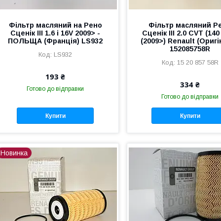
Фільтр масляний на Рено
Фільтр масляний Р
Сценік III 1.6 i 16V 2009> -
Сценік III 2.0 CVT (140 
ПОЛЬЩА (Франція) LS932
(2009>) Renault (Оригі
152085758R
LS932
15 20 857 58R
193 ₴
334 ₴
Готово до відправки
Готово до відправки
Купити
Купити
Новинка