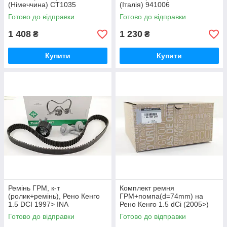
(Німеччина) CT1035
(Італія) 941006
Готово до відправки
Готово до відправки
1 408
1 230
₴
₴
Купити
Купити
Ремінь ГРМ, к-т
Комплект ремня
(ролик+ремінь), Рено Кенго
ГРМ+помпа(d=74mm) на
1.5 DCI 1997> INA
Рено Кенго 1.5 dCi (2005>)
(Німеччина) - 530019710
Renault (Оригінал)
Готово до відправки
Готово до відправки
119A02421R