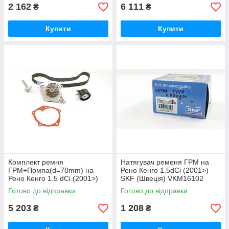
2 162
6 111
₴
₴
Купити
Купити
Комплект ремня
Натягувач ременя ГРМ на
ГРМ+Помпа(d=70mm) на
Рено Кенго 1.5dCi (2001>)
Рено Кенго 1.5 dCi (2001>)
SKF (Швеція) VKM16102
Renault (Оригінал)
Готово до відправки
Готово до відправки
119A08272R
5 203
1 208
₴
₴