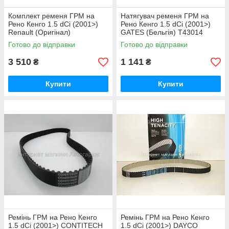
Комплект ременя ГРМ на
Натягувач ременя ГРМ на
Рено Кенго 1.5 dCi (2001>)
Рено Кенго 1.5 dCi (2001>)
Renault (Оригінал)
GATES (Бельгія) T43014
7701477028
Готово до відправки
Готово до відправки
3 510
1 141
₴
₴
Купити
Купити
Ремінь ГРМ на Рено Кенго
Ремінь ГРМ на Рено Кенго
1.5 dCi (2001>) CONTITECH
1.5 dCi (2001>) DAYCO