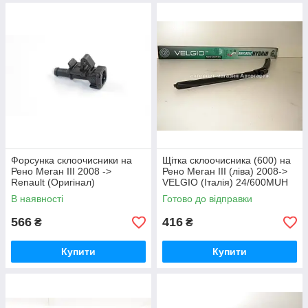
Форсунка склоочисники на
Щітка склоочисника (600) на
Рено Меган III 2008 ->
Рено Меган III (ліва) 2008->
Renault (Оригінал)
VELGIO (Італія) 24/600MUH
289309708R
В наявності
Готово до відправки
566
416
₴
₴
Купити
Купити