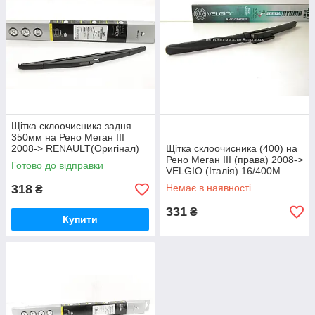
Щітка склоочисника задня
350мм на Рено Меган III
2008-> RENAULT(Оригінал)
Щітка склоочисника (400) на
7711422568
Рено Меган III (права) 2008->
Готово до відправки
VELGIO (Італія) 16/400M
318
Немає в наявності
₴
331
₴
Купити