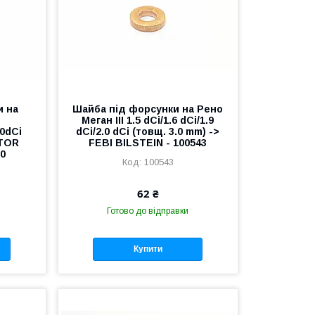
и на
Шайба під форсунки на Рено
Меган III 1.5 dCi/1.6 dCi/1.9
.0dCi
dCi/2.0 dCi (товщ. 3.0 mm) ->
CTOR
FEBI BILSTEIN - 100543
00
100543
62 ₴
Готово до відправки
Купити