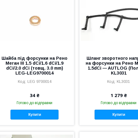
Шайба під форсунки на Рено
Шланг зворотного нап
Меган III 1.5 dCi/1.6 dCi/1.9
на форсунки на Рено М
dCi/2.0 dCi (товщ. 3.0 mm)
1.5dCi — AUTLOG (По
LEG-LEG9700014
KL3031
LEG 9700014
KL3031
34 ₴
1 279 ₴
Готово до відправки
Готово до відправки
Купити
Купити