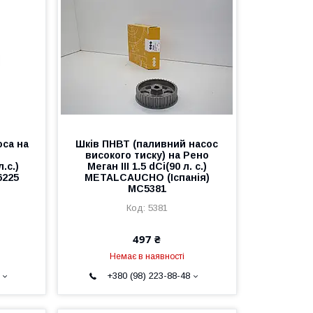
оса на
Шків ПНВТ (паливний насос
високого тиску) на Рено
л.с.)
Меган III 1.5 dCi(90 л. с.)
6225
METALCAUCHO (Іспанія)
MC5381
5381
497 ₴
Немає в наявності
+380 (98) 223-88-48