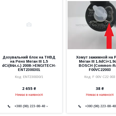
Дозувальний блок на ТНВД
Хомут зажимной на 
на Рено Меган III 1.5
Меган III 1.6dCi+1.9
dCi(84л.с.) 2008->ENGITECH-
BOSCH (Common-Ra
ENT2300301
F00VC22003
ENT230030/1
F 00V C22 003
2 655 ₴
38 ₴
Немає в наявності
Немає в наявності
+380 (98) 223-88-48
+380 (98) 223-88-48