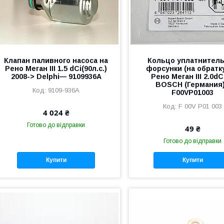
Клапан паливного насоса на
Кольцо уплатнител
Рено Меган III 1.5 dCi(90л.с.)
форсунки (на обратку
2008-> Delphi— 9109936A
Рено Меган III 2.0dC
BOSCH (Германия)
9109-936A
F00VP01003
F 00V P01 003
4 024 ₴
Готово до відправки
49 ₴
Готово до відправки
Купити
Купити