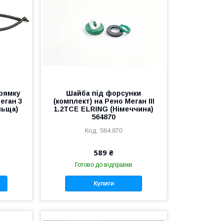
рямку
Шайба під форсунки
еган 3
(комплект) на Рено Меган III
льща)
1.2TCE ELRING (Німеччина)
564870
564.870
589 ₴
Готово до відправки
Купити