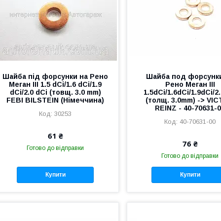
Шайба під форсунки на Рено
Шайба под форсунк
Меган III 1.5 dCi/1.6 dCi/1.9
Рено Меган III
dCi/2.0 dCi (товщ. 3.0 mm)
1.5dCi/1.6dCi/1.9dCi/2
FEBI BILSTEIN (Німеччина)
(толщ. 3.0mm) -> VI
REINZ - 40-70631-
30253
40-70631-00
61 ₴
76 ₴
Готово до відправки
Готово до відправки
Купити
Купити