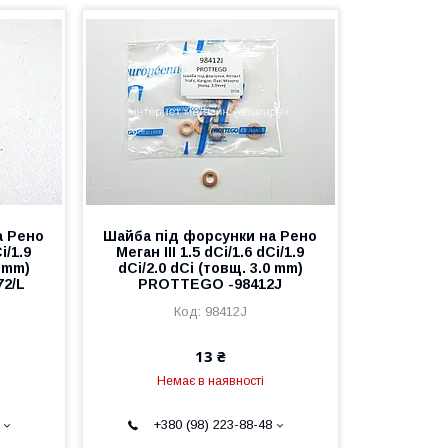
а Рено
Шайба під форсунки на Рено
i/1.9
Меган III 1.5 dCi/1.6 dCi/1.9
0 mm)
dCi/2.0 dCi (товщ. 3.0 mm)
72/L
PROTTEGO -98412J
98412J
13 ₴
Немає в наявності
+380 (98) 223-88-48