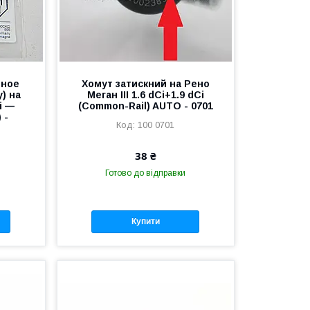
ьное
Хомут затискний на Рено
) на
Меган III 1.6 dCi+1.9 dCi
i —
(Common-Rail) AUTO - 0701
 -
100 0701
38 ₴
Готово до відправки
Купити