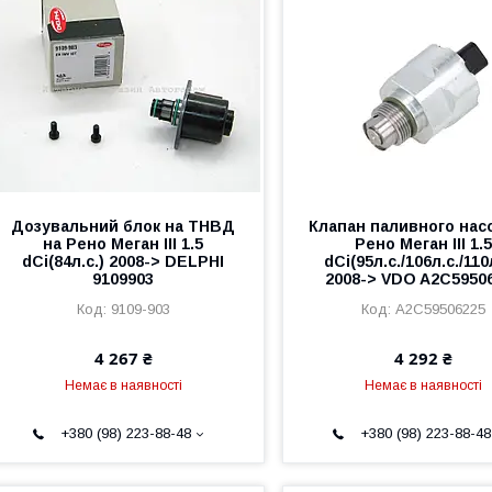
Дозувальний блок на ТНВД
Клапан паливного нас
на Рено Меган III 1.5
Рено Меган III 1.5
dCi(84л.с.) 2008-> DELPHI
dCi(95л.с./106л.с./110
9109903
2008-> VDO A2C5950
9109-903
A2C59506225
4 267 ₴
4 292 ₴
Немає в наявності
Немає в наявності
+380 (98) 223-88-48
+380 (98) 223-88-48