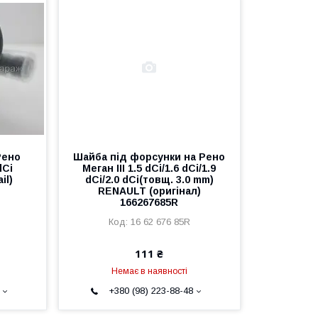
Рено
Шайба під форсунки на Рено
dCi
Меган III 1.5 dCi/1.6 dCi/1.9
il)
dCi/2.0 dCi(товщ. 3.0 mm)
RENAULT (оригінал)
166267685R
16 62 676 85R
111 ₴
Немає в наявності
+380 (98) 223-88-48