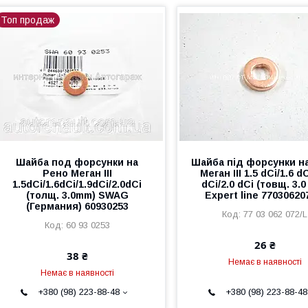
Топ продаж
Шайба под форсунки на
Шайба під форсунки н
Рено Меган III
Меган III 1.5 dCi/1.6 dC
1.5dCi/1.6dCi/1.9dCi/2.0dCi
dCi/2.0 dCi (товщ. 3.
(толщ. 3.0mm) SWAG
Expert line 77030620
(Германия) 60930253
77 03 062 072/L
60 93 0253
26 ₴
38 ₴
Немає в наявності
Немає в наявності
+380 (98) 223-88-48
+380 (98) 223-88-48