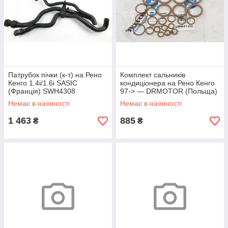
Патрубок пічки (к-т) на Рено
Комплект сальників
Кенго 1.4i/1.6i SASIC
кондиціонера на Рено Кенго
(Франція) SWH4308
97-> — DRMOTOR (Польща)
- DRM01106
Немає в наявності
Немає в наявності
1 463
885
₴
₴