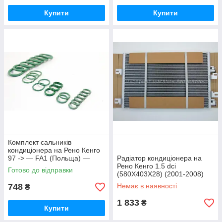
Купити
Купити
Комплект сальників
кондиціонера на Рено Кенго
97 -> — FA1 (Польща) —
Радіатор кондиціонера на
3418003
Рено Кенго 1.5 dci
Готово до відправки
(580X403X28) (2001-2008)
THERMOTEC - KTT110040
748
Немає в наявності
₴
1 833
₴
Купити