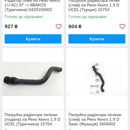
Радіатор пічки на Рено Кенго
Патрубок радиатора печки
(+/-AC) 97 -> ABAKUS
(слив) на Рено Кенго 1.9 D
(Туреччина) 0420150002
UCEL (Турция) 15753
Готово до відправки
Готово до відправки
927
604
₴
₴
Купити
Купити
Патрубок радіатора печінки
Патрубок радіатора печінки
(подача) на Рено Кенго 1.9 D
(слив) на Рено Кенго 1.9 D
UCEL (Туреччина) 15754
Sasic (Франція) 3404002