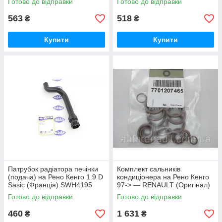
Готово до відправки
Готово до відправки
563
518
₴
₴
Купити
Купити
Патрубок радіатора печінки
Комплект сальників
(подача) на Рено Кенго 1.9 D
кондиціонера на Рено Кенго
Sasic (Франція) SWH4195
97-> — RENAULT (Оригінал)
- 7701207465
Готово до відправки
Готово до відправки
460
1 631
₴
₴