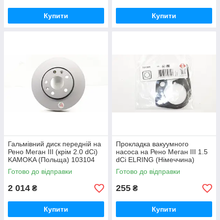
Купити
Купити
Гальмівний диск передній на
Прокладка вакуумного
Рено Меган III (крім 2.0 dCi)
насоса на Рено Меган III 1.5
KAMOKA (Польща) 103104
dCi ELRING (Німеччина)
331831
Готово до відправки
Готово до відправки
2 014
255
₴
₴
Купити
Купити