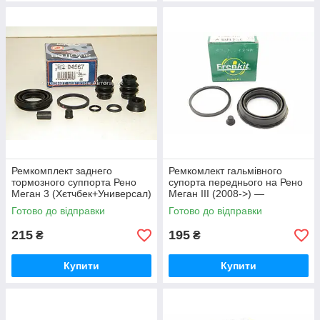
Ремкомплект заднего
Ремкомлект гальмівного
тормозного суппорта Рено
супорта переднього на Рено
Меган 3 (Хєтчбек+Универсал)
Меган III (2008->) —
AUTOFREN SEINSA
FRENKIT 254108
Готово до відправки
Готово до відправки
(Испания) D4567
215
195
₴
₴
Купити
Купити