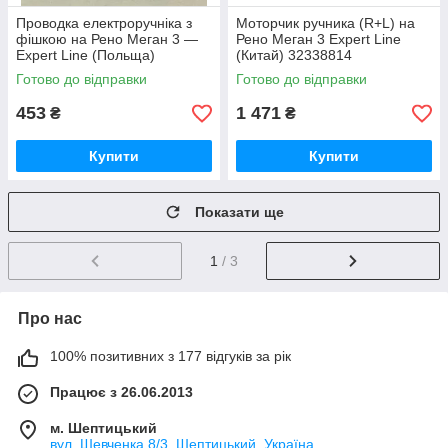
Проводка електроручніка з
Моторчик ручника (R+L) на
фішкою на Рено Меган 3 —
Рено Меган 3 Expert Line
Expert Line (Польща)
(Китай) 32338814
SEN20265
Готово до відправки
Готово до відправки
453
1 471
₴
₴
Купити
Купити
Показати ще
1
/ 3
Про нас
100% позитивних з 177 відгуків за рік
Працює з 26.06.2013
м. Шептицький
вул. Шевченка 8/3, Шептицький, Україна