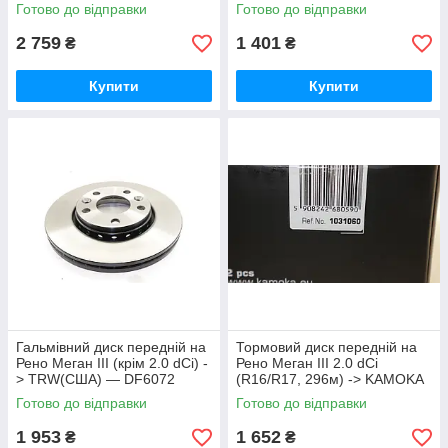
(Іспанія) - 208035
MAXGEAR (Польща) -
Готово до відправки
Готово до відправки
192013
2 759
1 401
₴
₴
Купити
Купити
Гальмівний диск передній на
Тормовий диск передній на
Рено Меган III (крім 2.0 dCi) -
Рено Меган III 2.0 dCi
> TRW(США) — DF6072
(R16/R17, 296м) -> KAMOKA
(Польща) 1031060
Готово до відправки
Готово до відправки
1 953
1 652
₴
₴