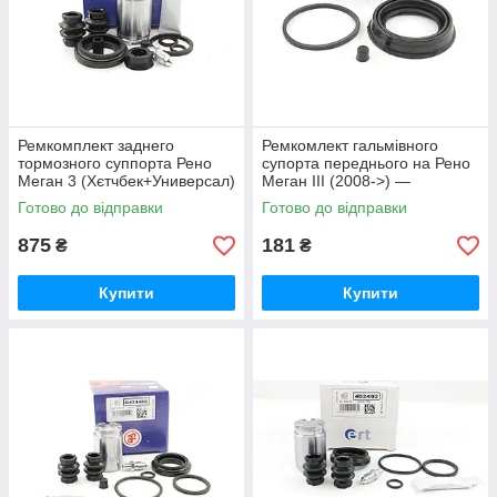
Ремкомплект заднего
Ремкомлект гальмівного
тормозного суппорта Рено
супорта переднього на Рено
Меган 3 (Хєтчбек+Универсал)
Меган III (2008->) —
FRENKIT 234025
AUTOFREN SEINSA
Готово до відправки
Готово до відправки
(Іспанія)D4935
875
181
₴
₴
Купити
Купити