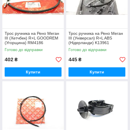
Трос ручника на Рено Меган
Трос ручника на Рено Меган
III (Хетчбек) R+L GOODREM
III (Універсал) R+L ABS
(Угорщина) RM4186
(Нідерланди) K13961
Готово до відправки
Готово до відправки
402
445
₴
₴
Купити
Купити