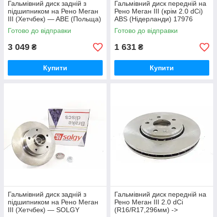
Гальмівний диск задній з
Гальмівний диск передній на
підшипником на Рено Меган
Рено Меган III (крім 2.0 dCi)
III (Хетчбек) — ABE (Польща)
ABS (Нідерланди) 17976
- C4R027ABE
Готово до відправки
Готово до відправки
3 049
1 631
₴
₴
Купити
Купити
Гальмівний диск задній з
Гальмівний диск передній на
підшипником на Рено Меган
Рено Меган III 2.0 dCi
III (Хетчбек) — SOLGY
(R16/R17,296мм) ->