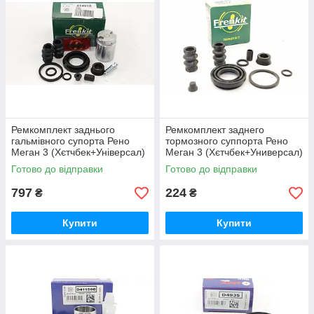
Ремкомплект заднього
Ремкомплект заднего
гальмівного супорта Рено
тормозного суппорта Рено
Меган 3 (Хєтчбек+Універсал)
Меган 3 (Хєтчбек+Универсал)
FRENKIT (Іспанія) 234916
FRENKIT 234025
Готово до відправки
Готово до відправки
797
224
₴
₴
Купити
Купити