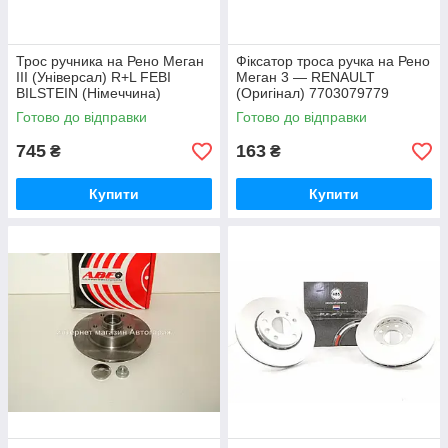
Трос ручника на Рено Меган
Фіксатор троса ручка на Рено
III (Універсал) R+L FEBI
Меган 3 — RENAULT
BILSTEIN (Німеччина)
(Оригінал) 7703079779
109485
Готово до відправки
Готово до відправки
745
163
₴
₴
Купити
Купити