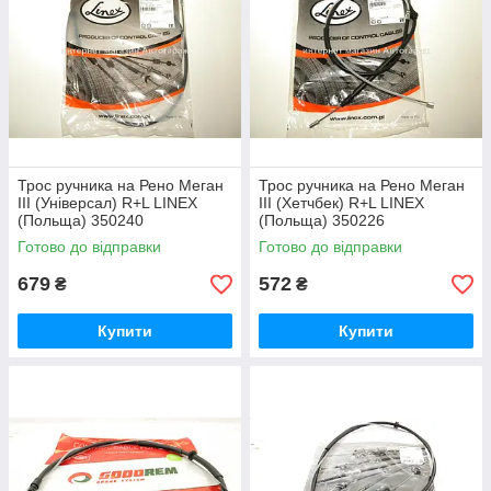
Трос ручника на Рено Меган
Трос ручника на Рено Меган
III (Універсал) R+L LINEX
III (Хетчбек) R+L LINEX
(Польща) 350240
(Польща) 350226
Готово до відправки
Готово до відправки
679
572
₴
₴
Купити
Купити