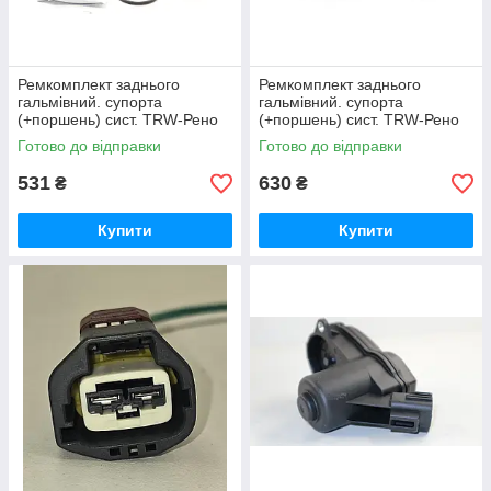
Ремкомплект заднього
Ремкомплект заднього
гальмівний. супорта
гальмівний. супорта
(+поршень) сист. TRW-Рено
(+поршень) сист. TRW-Рено
Меган III -> AUTOFREN
Меган III -> ERT (Іспанія) -
Готово до відправки
Готово до відправки
SEINSA (Іспанія) - D42446C
402492
531
630
₴
₴
Купити
Купити