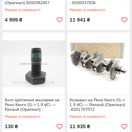
(Оригінал) 8200382457
- 8200037836
Немає в наявності
Немає в наявності
4 999
11 941
₴
₴
Болт кріплення маховика на
Колінвал на Рено Кенго 01->
Рено Кенго 01-> 1.9 dCi —
1.9 dCi — Renault (Оригінал)
Renault (Оригінал) -
-8201707072
7700709182
Немає в наявності
Немає в наявності
130
11 935
₴
₴